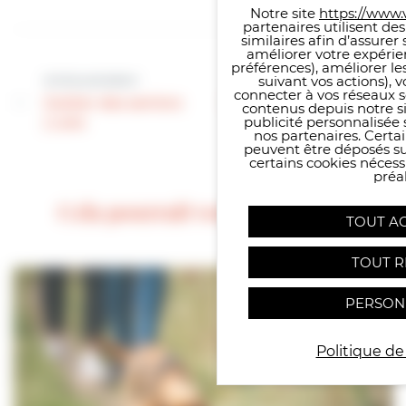
Notre site
https://www.v
partenaires utilisent de
similaires afin d’assure
améliorer votre expérie
Article suivant
préférences), améliorer le
suivant vos actions), 
Article précédent
Médiation | Le
connecter à vos réseaux s
Goûter des seniors
travail de Françoise
contenus depuis notre sit
publicité personnalisée 
| Loto
Lechau salué en
nos partenaires. Certai
mairie
peuvent être déposés sur
certains cookies néces
préal
Cela pourrait vous intéresser
TOUT A
TOUT R
PERSON
Politique de