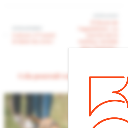
Article suivant
[Tribune de
Article précédent
l’opposition] « La
Culture | J-7 avant
marche est le
le Salon du Livre !
meilleur remède
pour l’homme »
(Hippocrate)
Cela pourrait vous intéresser