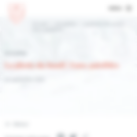
MENU
Accueil
Actualités
La photo du lundi |
Eaux paisibles
Actualités
La photo du lundi | Eaux paisibles
25 septembre 2023
Retour