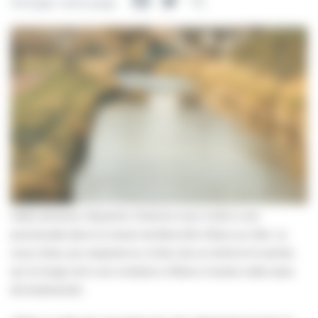
Facebook
Twitter
Partager
Partager cette page
Cette semaine, ©Quentin Ghienne nous invite à une
promenade dans le marais de Blonville-Villers-sur-Mer. Le
cours d’eau qui serpente au milieu de ce cliché et le sentier
qui le longe sont une invitation à flâner à travers cette oasis
de biodiversité.