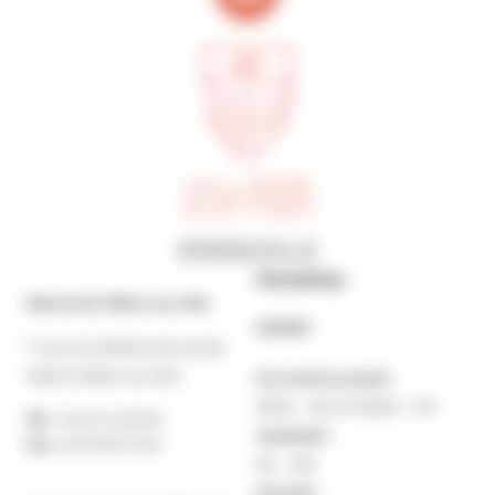
Horaires
Mairie de Villers-sur-Mer
MAIRIE
7 rue du Général de Gaulle
14640 Villers-sur-Mer
Du lundi au jeudi :
9h30 – 12h et 13h30 – 17h
Tél. :
02 31 14 65 00
Vendredi :
Fax :
02 31 87 12 25
9h – 16h
Samedi :