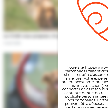
Le CCAS vous propose | À pas de chiens…
5 août 2026
Panneau de gestion des co
Notre site
https://www.v
partenaires utilisent de
similaires afin d’assure
améliorer votre expérie
préférences), améliorer le
suivant vos actions), 
connecter à vos réseaux s
contenus depuis notre sit
publicité personnalisée 
nos partenaires. Certai
peuvent être déposés sur
certains cookies néces