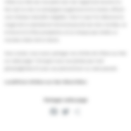
Villers-sur-Mer est une perle rare. Son regard est tourné à la
fois vers la mer, la campagne augeronne et le marais, offrant
une richesse naturelle inégalée. C’est ici que l’on découvre la
magie de la coexistence harmonieuse de ces trois mondes, où
la faune et la flore prospèrent, et où chaque pas révèle un
nouveau trésor de la nature.
Vous voulez, vous aussi, partager vos clichés de Villers-sur-Mer
sur cette page ? Envoyez-nous vos photos par mail
(photos@villers.fr) avec vos prénom/nom ou votre pseudo.
LundiPhoto #Villers-sur-Mer #MonVillers
Partager cette page
Facebook
Twitter
Partager