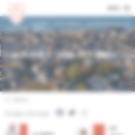
MENU
Accueil
Votre Mairie
Les Rendez-Vous de
Villers
Les Rendez-Vous de Villers
Retour
Facebook
Twitter
Partager
Partager cette page
Le