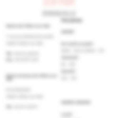
Horaires
Mairie de Villers-sur-Mer
MAIRIE
7 rue du Général de Gaulle
14640 Villers-sur-Mer
Du lundi au jeudi :
9h30 – 12h et 13h30 – 17h
Tél. :
02 31 14 65 00
Vendredi :
Fax :
02 31 87 12 25
9h – 16h
Samedi :
Mairie Annexe de Villers-sur-
10h – 12h
Mer
8 rue Boulard
14640 Villers-sur-Mer
MAIRIE ANNEXE
Tél. :
02 31 14 65 13
Lundi :