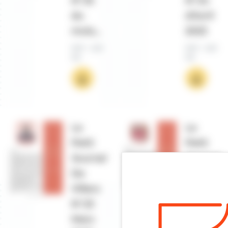
N°25
N°24
du
d'Avril
mois…
2023
PDF - 3,53
PDF - 3,53
Mo
Mo
Le
Le
Petit
Petit
Journal
Journal
De
De
Villers
Villers
N°23
N°22
Mars
Février