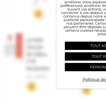
améliorer votre expérie
Mo
Mo
préférences), améliorer le
suivant vos actions), 
connecter à vos réseaux s
contenus depuis notre sit
publicité personnalisée 
nos partenaires. Certai
peuvent être déposés sur
certains cookies néces
préal
LE PETIT
Le Petit
JOURNAL
TOUT A
Journal
DE
De Villers
TOUT R
VILLERS
n°19
N°18 DU
PERSON
Novembre
MOIS…
PDF - 2,83 Mo
Politique de
PDF - 3,35 Mo