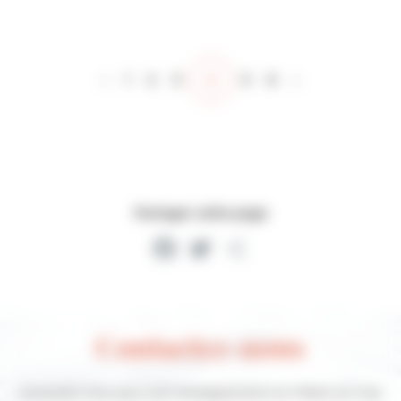
‹
1
2
3
4
5
6
›
Partager cette page
Facebook
Twitter
Partager
Contactez-nous
Contactez-nous pour tout renseignement sur Villers-sur-mer