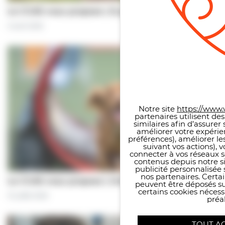
Le CCAS vous propose | À pas de chiens…
5 août 2026
Panneau de gestion des co
Notre site
https://www.v
partenaires utilisent de
similaires afin d’assure
améliorer votre expérie
préférences), améliorer le
suivant vos actions), 
connecter à vos réseaux s
contenus depuis notre sit
publicité personnalisée 
nos partenaires. Certai
Le CCAS vous propose | Une séance de…
peuvent être déposés sur
certains cookies néces
31 juillet 2026
préal
TOUT A