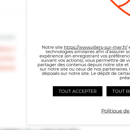
okies
suivant
Notre site
https://www.villers-sur-mer.fr/
e
tre |
technologies similaires afin d’assurer 
expérience (en enregistrant vos préférence
union
suivant vos actions), vous permettre de v
partager des contenus depuis notre site et e
tions
sur notre site ou ceux de nos partenaires.
déposés sur notre site. Le dépôt de cert
préal
TOUT ACCEPTER
TOUT R
Politique de