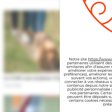
Panneau de gestion des co
Notre site
https://www.v
partenaires utilisent de
similaires afin d’assure
améliorer votre expérie
préférences), améliorer le
suivant vos actions), 
Le CCAS vous propose | À pas de chiens…
connecter à vos réseaux s
contenus depuis notre sit
5 août 2026
publicité personnalisée 
nos partenaires. Certai
peuvent être déposés sur
certains cookies néces
préal