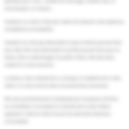
pénibles pour vous : conflits de voisinage, conflits avec un
commerçant, un artisan…
Jocelyne a su être à l’écoute, traiter les dossiers avec patience,
compétence et empathie.
Jocelyne ne s’est pas demandé ce que la Mairie pouvait faire
pour elle. Elle s’est demandé ce qu’elle pouvait faire pour la
Mairie. Elle va déménager et quitter Villers. Elle doit donc
mettre fin à ses fonctions.
Le Maire a donc décidé de lui octroyer la médaille de la Ville.
Celle-ci lui sera remise dans les prochaines semaines.
Elle sera prochainement remplacée par Françoise LECHAU,
ex-conseillère municipale et membre de la liste s’étant
opposée à celle du Maire durant les dernières élections
municipales.