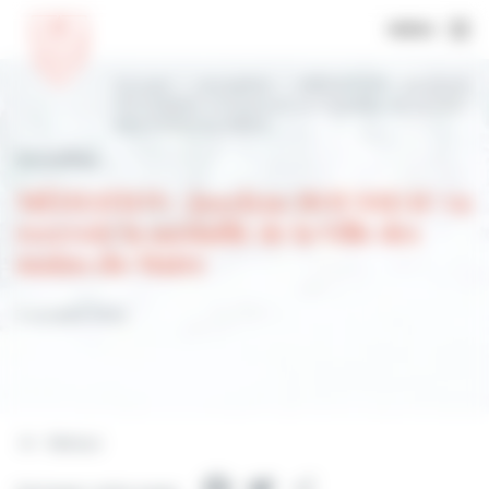
MENU
Accueil
Actualités
MÉDIATION : Jocelyne
ROUSSEAU va recevoir la médaille de la Ville
des mains du Maire
Actualités
MÉDIATION : Jocelyne ROUSSEAU va
recevoir la médaille de la Ville des
mains du Maire
3 octobre 2022
Retour