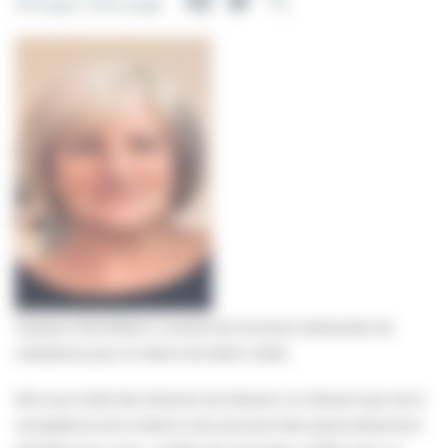
Facebook
Twitter
Partager
Partager cette page
Jocelyne ROUSSEAU a exercé les fonctions bénévoles de
médiatrice pour la Mairie de 2020 à 2022.
Elle aura traité des dizaines de dossiers ne relevant pas de la
compétence de la Mairie mais pouvant être particulièrement