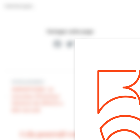
Comme quoi…
Partager cette page
Facebook
Twitter
Partager
Article précédent
Article suivant
ANIMATIONS : le
PALÉOSPACE :
nouveau Directeur
succès de la vente
Général de SPACE a
en ligne
été recruté
Cela pourrait vous intéresser