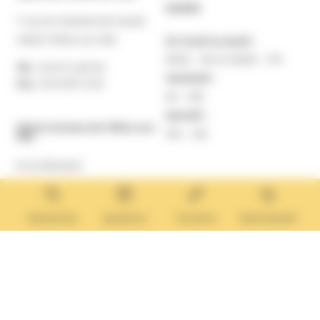
MAIRIE
7 rue du Général de Gaulle
14640 Villers-sur-Mer
Du lundi au jeudi :
9h30 – 12h et 13h30 – 17h
Tél. :
02 31 14 65 00
Vendredi :
Fax :
02 31 87 12 25
9h – 16h
Samedi :
Mairie Annexe de Villers-sur-
10h – 12h
Mer
8 rue Boulard
14640 Villers-sur-Mer
MAIRIE ANNEXE
Tél. :
02 31 14 65 13
Rechercher
Questions
Tourisme
Administratif
Lundi :
13h30 – 17h
Mardi :
9h30 – 12h et 13h30 – 17h
Mercredi :