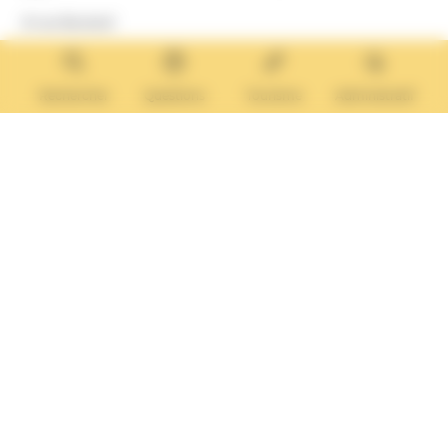
8 rue Boulard
14640 Villers-sur-Mer
MAIRIE ANNEXE
Tél. :
02 31 14 65 13
Rechercher
Questions
Tourisme
Administratif
Lundi :
13h30 – 17h
Mardi :
9h30 – 12h et 13h30 – 17h
Mercredi :
9h30 – 12h
Jeudi et vendredi :
9h30-12h et 13h30-17H
Nous contacter
Vos questions
Démarches
administratives