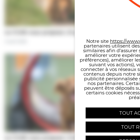
Panneau de gestion des co
Le CCAS vous propose | À pas de chiens…
Notre site
https://www.v
5 août 2026
partenaires utilisent de
similaires afin d’assure
améliorer votre expérie
préférences), améliorer le
suivant vos actions), 
connecter à vos réseaux s
contenus depuis notre sit
publicité personnalisée 
nos partenaires. Certai
peuvent être déposés sur
certains cookies néces
préal
TOUT A
TOUT R
Le CCAS vous propose | Une séance de…