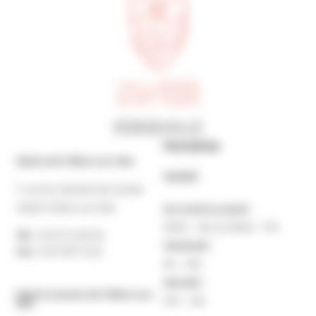
Horaires
Mairie de Villers-sur-Mer
MAIRIE
7 rue du Général de Gaulle
14640 Villers-sur-Mer
Du lundi au jeudi :
9h30 – 12h et 13h30 – 17h
Tél. :
02 31 14 65 00
Vendredi :
Fax :
02 31 87 12 25
9h – 16h
Samedi :
Mairie Annexe de Villers-sur-
10h – 12h
Mer