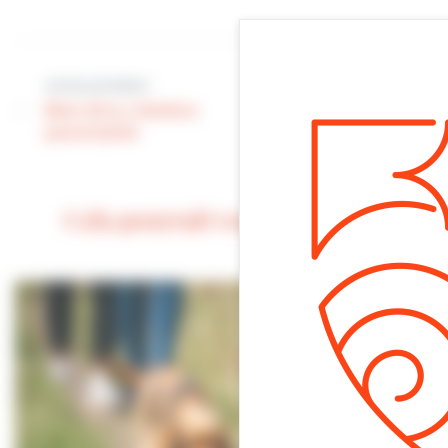
Article suivant
Article précédent
Communication |
Bien être | Ateliers
Les Rendez-vous
parentalité
de Villers
Cela pourrait vous intéresser