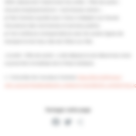
2000, desservant notamment les arrêts « Pôle de santé »
(nouvel emplacement) et « Commerces centre ».
✔️ Des horaires ajustés pour mieux s’adapter aux heures
d’ouverture des commerces et services publics.
✔️ Une meilleure correspondance avec les autres lignes de
transport et les lieux clés de Villers-sur-Mer.
⚠️L’arrêt « Pôle de santé » a été déplacé et est désormais situé
à proximité immédiate de la Place Solidaire.
👉 Consultez les nouveaux horaires
https://bit.ly/4fFw1au?
utm_source=facebook&utm_medium=social&utm_content=ap_i
Partager cette page
Facebook
Twitter
Partager