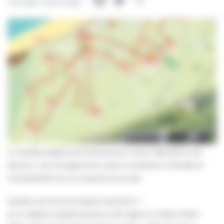
Facebook
Twitter
Partager
Partager cette page
La navette adapte ses horaires pour mieux répondre à vos
besoins ! Ces changements visent à améliorer la fluidité et
l’accessibilité tout au long de la journée.
Quelles sont les principales évolutions ?
✔️ Un départ supplémentaire à 10h depuis la Place Villers