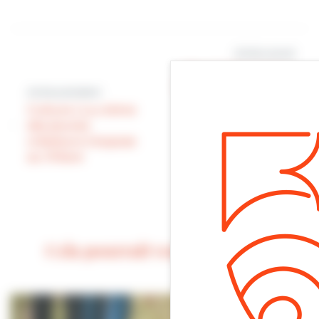
Article suivant
Merci à Dominique
Lenue qui a partagé
Article précédent
avec nous ce cliché
Culture | La crème
du dinosaure
des jeunes
végétal et de son
créateurs s’expose
petit, qui ont
au Villare
retrouvé leur place,
samedi, à Villers-
sur-mer.
Cela pourrait vous intéresser