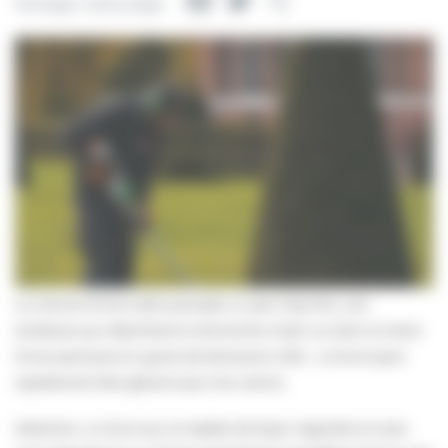
Facebook
Twitter
Partager
Partager cette page
Le volume d’une radio poussée un peu trop fort, une
tondeuse qui déambule le dimanche matin ou bien le chant
d’une perceuse en guise de berceuse à 22h… Le bruit peut
rapidement être gênant pour les voisins.
Attention, un bruit qui se répète de façon régulière et avec