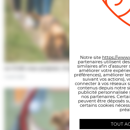
Panneau de gestion des co
Notre site
https://www.v
partenaires utilisent de
similaires afin d’assure
Le CCAS vous propose | À pas de chiens…
améliorer votre expérie
préférences), améliorer le
5 août 2026
suivant vos actions), 
connecter à vos réseaux s
contenus depuis notre sit
publicité personnalisée 
nos partenaires. Certai
peuvent être déposés sur
certains cookies néces
préal
TOUT A