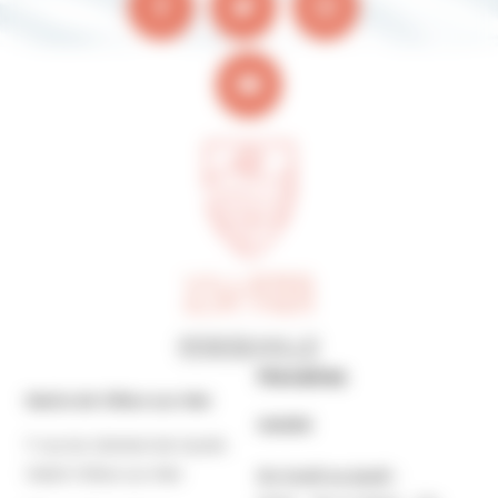
Horaires
Mairie de Villers-sur-Mer
MAIRIE
7 rue du Général de Gaulle
14640 Villers-sur-Mer
Du lundi au jeudi :