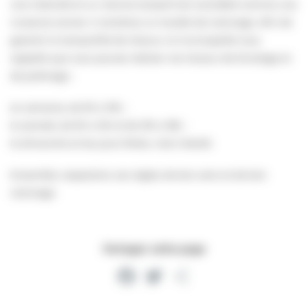
une intensité et un volume excessif est considéré comme une
nuisance sonore. Il constitue un trouble de voisinage. Afin de
garantir la tranquillité de chacun, la municipalité vous
rappelle que vous pouvez réaliser vos travaux de bricolage et
de jardinage :
en semaine, de 9h à 19h ;
le samedi, de 9h à 12h et de 15h à 18h ;
le dimanche et les jours fériés, c’est interdit.
Ensemble, respectons ces règles de bon sens et de bon
voisinage.
Partager cette page
Facebook
Twitter
Partager