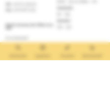
9h30 – 12h et 13h30 – 17h
Tél. :
02 31 14 65 00
Vendredi :
Fax :
02 31 87 12 25
9h – 16h
Samedi :
Mairie Annexe de Villers-sur-
10h – 12h
Mer
8 rue Boulard
14640 Villers-sur-Mer
MAIRIE ANNEXE
Tél. :
02 31 14 65 13
Rechercher
Questions
Tourisme
Administratif
Lundi :
13h30 – 17h
Mardi :
9h30 – 12h et 13h30 – 17h
Mercredi :
9h30 – 12h
Jeudi et vendredi :
9h30-12h et 13h30-17H