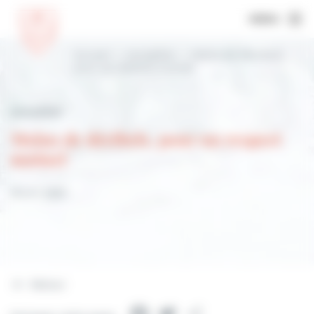
MENU
Accueil
Actualités
Moins de décibels,
pour un respect mutuel
Actualités
Moins de décibels, pour un respect
mutuel
18 juin 2023
Retour