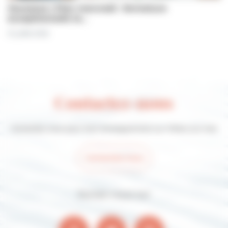
Jeunesse | Plan mercredi : fermeture
exceptionnelle le…
31 juillet 2026
Contactez-nous
Contactez-nous pour tout renseignement sur Villers-sur-mer
Contactez-nous
Suivez-nous sur