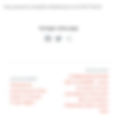
Vous pouvez la contacter directement au 02 78 77 60 67
Partager cette page
Facebook
Twitter
Partager
Article suivant
COMMUNICATION
Article précédent
DE LA MAIRIE : mise
TRAVAUX :
en place d’une
importante fuite
procédure d’accueil
d’eau à l’école.
des nouveaux
C’est réglé !
Villersois dans notre
ville