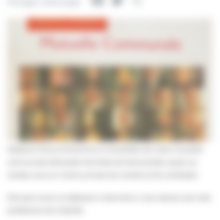
Facebook
Twitter
Partager
Partager cette page
Madame Fanny Duhomme la conseillère de notre mutuelle
communale (Mutuelle Familiale de Normandie), reçoit sur
rendez-vous en mairie annexe les mardis et les vendredis.
Elle peut aussi se déplacer à domicile si vous deviez avoir des
problèmes de mobilité.