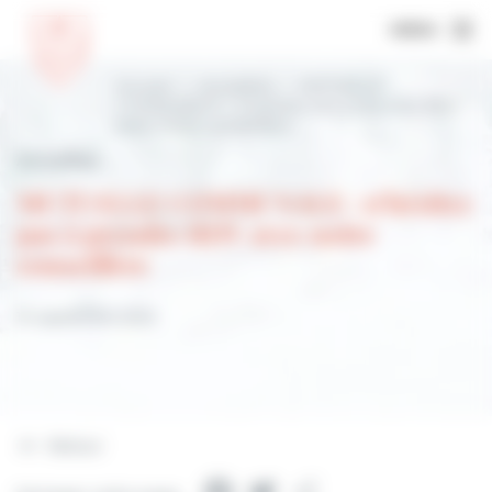
MENU
Accueil
Actualités
MUTUELLE
COMMUNALE : n’hésitez pas à prendre RDV
avec notre conseillère
Actualités
MUTUELLE COMMUNALE : n’hésitez
pas à prendre RDV avec notre
conseillère
15 septembre 2022
Retour