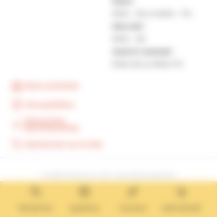
Mardi :
9h30 – 12h et 13h30 – 17h
Mercredi :
9h30 – 12h
Jeudi et vendredi :
9h30-12h et 13h30-17H
Nous contacter
Vos questions
Démarches
administratives
Rechercher sur le site
© 2026 Villers-sur-mer. Tous droits réservés.
Mentions légales
Cookies
Rechercher
Questions
Tourisme
Administratif