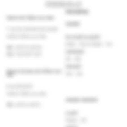
Horaires
Mairie de Villers-sur-Mer
MAIRIE
7 rue du Général de Gaulle
14640 Villers-sur-Mer
Du lundi au jeudi :
9h30 – 12h et 13h30 – 17h
Tél. :
02 31 14 65 00
Vendredi :
Fax :
02 31 87 12 25
9h – 16h
Samedi :
Mairie Annexe de Villers-sur-
10h – 12h
Mer
8 rue Boulard
14640 Villers-sur-Mer
MAIRIE ANNEXE
Tél. :
02 31 14 65 13
Lundi :
13h30 – 17h