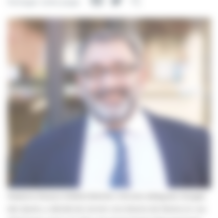
Facebook
Twitter
Partager
Partager cette page
Madame Roxana MARACINEANU, Ministre déléguée chargée
des Sports, a décidé de convier une dizaine de Maires en vue