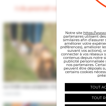
Cela pourrait vous intéresser
Panneau de gestion des co
Notre site
https://www.v
partenaires utilisent de
similaires afin d’assure
améliorer votre expérie
préférences), améliorer le
suivant vos actions), 
connecter à vos réseaux s
contenus depuis notre sit
publicité personnalisée 
nos partenaires. Certai
peuvent être déposés sur
certains cookies néces
préal
Le CCAS vous propose | À pas de chiens…
TOUT A
5 août 2026
TOUT R