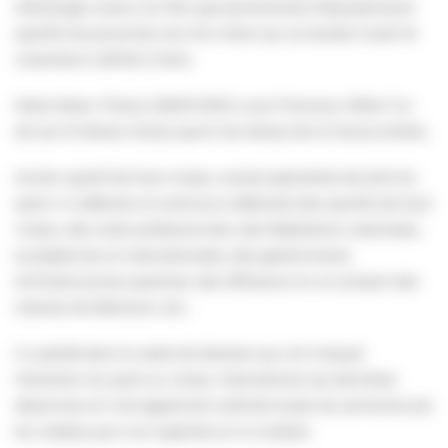
d’échanger autour du Plan gouvernemental d’équipements
sportifs de proximité, lors d’un dîner qui se tiendra mardi 16
novembre à 20h00 à Paris.
Notre Maire, Thierry GRANTURCO, aura l’honneur d’être l’un
de ces 10 Maires choisis parmi les Maires de la France entière.
Ancien sportif de haut niveau, avocat spécialiste de droit du
sport, il a défendu et continue à défendre des sportifs de haut
niveau, des clubs professionnels, des fédérations nationales,
européennes et internationales, des gestionnaires
d’infrastructures sportives, des diffuseurs en ce compris des
chaînes de télévision, etc…
Il a plaidé dans le cadre de dossiers qui ont marqué
l’évolution du sport au niveau international ces dernières
décennies et il est également sollicité toutes les semaines par
les médias pour son expertise en la matière.