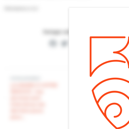
Félicitations à lui!
Partager cette page
Facebook
Twitter
Partager
Article précédent
Article suivant
LA MAIRIE À VOTRE
GOUVERNANCE :
SERVICE : nos
les Comités de
services sont
quartier ont élu
intervenus ces
leurs Présidents et
derniers jours
Secrétaires
pour…