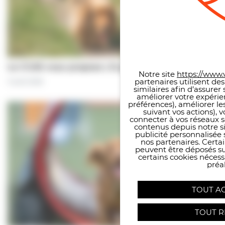
Panneau de gestion des co
Le CCAS vous propose | À pas de chiens…
Notre site
https://www.v
partenaires utilisent de
5 août 2026
similaires afin d’assure
améliorer votre expérie
préférences), améliorer le
suivant vos actions), 
connecter à vos réseaux s
contenus depuis notre sit
publicité personnalisée 
nos partenaires. Certai
peuvent être déposés sur
certains cookies néces
préal
TOUT A
TOUT R