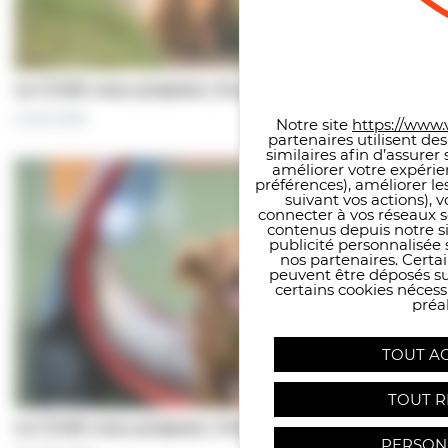
Panneau de gestion des co
Le CCAS vous propose | À pas de chiens…
5 août 2026
Notre site
https://www.v
partenaires utilisent de
similaires afin d’assure
améliorer votre expérie
préférences), améliorer le
suivant vos actions), 
connecter à vos réseaux s
contenus depuis notre sit
publicité personnalisée 
nos partenaires. Certai
peuvent être déposés sur
certains cookies néces
préal
TOUT A
TOUT R
Le CCAS vous propose | Une séance de…
PERSON