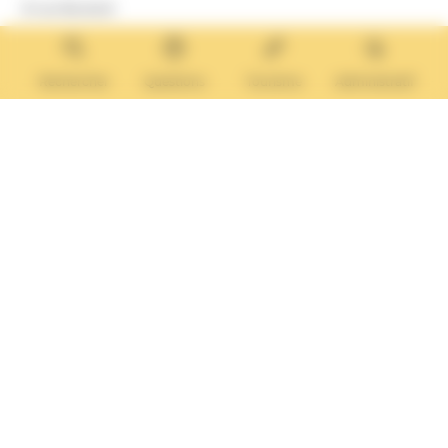
8 rue Boulard
14640 Villers-sur-Mer
MAIRIE ANNEXE
Tél. :
02 31 14 65 13
Rechercher
Questions
Tourisme
Administratif
Lundi :
13h30 – 17h
Mardi :
9h30 – 12h et 13h30 – 17h
Mercredi :
9h30 – 12h
Jeudi et vendredi :
9h30-12h et 13h30-17H
Nous contacter
Vos questions
Démarches
administratives