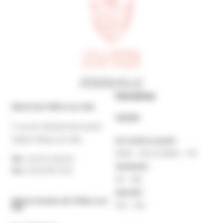
Horaires
Mairie de Villers-sur-Mer
MAIRIE
7 rue du Général de Gaulle
14640 Villers-sur-Mer
Du lundi au jeudi :
9h30 – 12h et 13h30 – 17h
Tél. :
02 31 14 65 00
Vendredi :
Fax :
02 31 87 12 25
9h – 16h
Samedi :
Mairie Annexe de Villers-sur-
10h – 12h
Mer