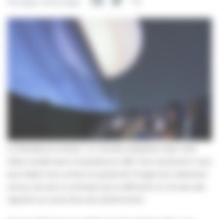
Facebook
Twitter
Partager
Partager cette page
Le Planétarium évolue : un nouveau projecteur laser vient
d’être installé dans le planétarium 360°. Non seulement il sera
plus fiable mais surtout la qualité de l’image sera nettement
accrue, tant par le contraste que la définition en 4K avec des
logiciels eux aussi bien plus performants!