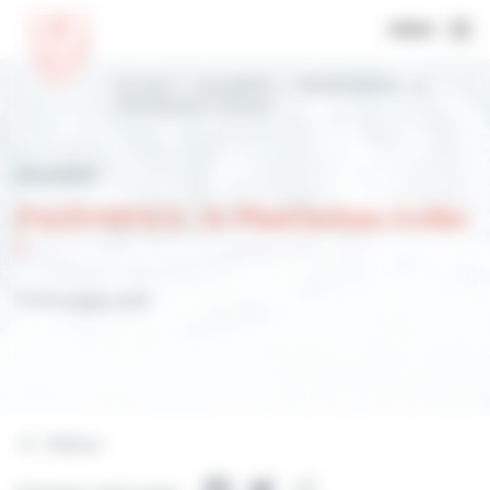
MENU
Accueil
Actualités
PALÉOSPACE : le
Planétarium évolue !
Actualités
PALÉOSPACE : le Planétarium évolue
!
16 décembre 2022
Retour