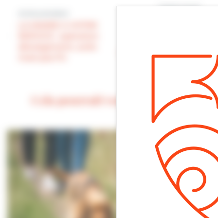
Article suivant
Article précédent
GOUVERNANCE :
LA MAIRIE A VOTRE
Conseil municipal
SERVICE : opération
de fin d’année ce
déneigement, suite
soir 19:30 en salle du
mais pas fin
Conseil
Cela pourrait vous intéresser