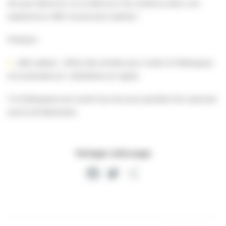
De quoi découvrir ou re-découvrir les contenus dans une
expérience à 360° encore plus réaliste !
Pratique :
idée cadeau : offrez des entrées pour visiter le Paléospace
et le planétarium ! (billetterie en ligne).
‼️ le Paléospace est ouvert tous les jours pendant les vacances
sauf le 25 décembre.
Partager cette page
Facebook
Twitter
Partager