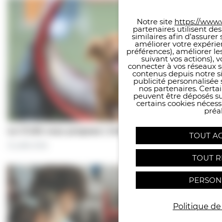
Notre site
https://www.v
partenaires utilisent de
similaires afin d’assure
améliorer votre expérie
préférences), améliorer le
suivant vos actions), 
connecter à vos réseaux s
contenus depuis notre sit
publicité personnalisée 
nos partenaires. Certai
peuvent être déposés sur
certains cookies néces
préal
Le CCAS vous propose | Une séance de…
TOUT A
31 juillet 2026
TOUT R
PERSON
Politique de