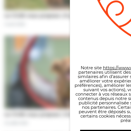
Le CCAS vous propose | À pas de chiens…
5 août 2026
Panneau de gestion des co
Notre site
https://www.v
partenaires utilisent de
similaires afin d’assure
améliorer votre expérie
préférences), améliorer le
suivant vos actions), 
connecter à vos réseaux s
contenus depuis notre sit
publicité personnalisée 
nos partenaires. Certai
peuvent être déposés sur
Le CCAS vous propose | Une séance de…
certains cookies néces
préal
31 juillet 2026