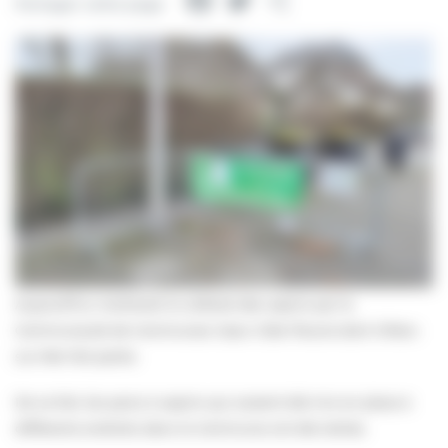
Facebook
Twitter
Partager
Partager cette page
Aujourd’hui s’achevait la collecte des sapins par la
Communauté de Communes Cœur Côte Fleurie dont Villers-
sur-Mer fait partie.
De ce fait, les parcs à sapins qui avaient été mis en place à
différents endroits dans la Commune ont été retirés.