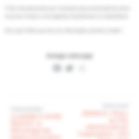
‼️ Pour les personnes qui n’auraient pas encore jeté les leurs,
nous les invitons à les apporter directement à la déchèterie
Pour que Villers qui est une ville propre, puisse le rester !
Partager cette page
Facebook
Twitter
Partager
Article suivant
Article précédent
ANIMAUX : Villers-
LA MAIRIE À VOTRE
sur-Mer
SERVICE : le
sélectionnée par
démontage des
l’organisation « One
sapins mis en place