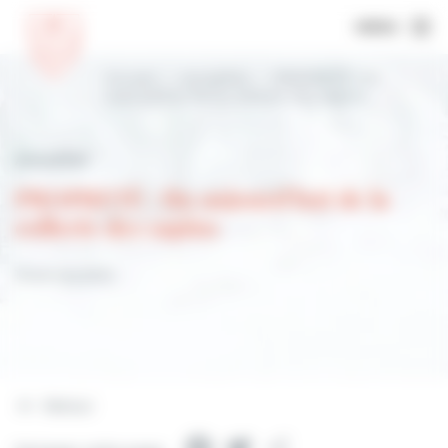
MENU
Accueil
Actualités
PROPRETÉ : fin
aujourd’hui de la collecte des sapins
Actualités
PROPRETÉ : fin aujourd’hui de la
collecte des sapins
19 janvier 2022
Retour