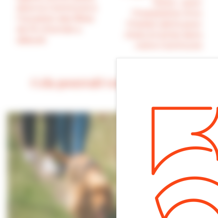
Voice » pour
dans la Commune à
l’installation d’un
l’occasion des fêtes
Chatipi (abris pour
de fin d’année a
chats errants) dans
débuté
notre Commune
Cela pourrait vous intéresser