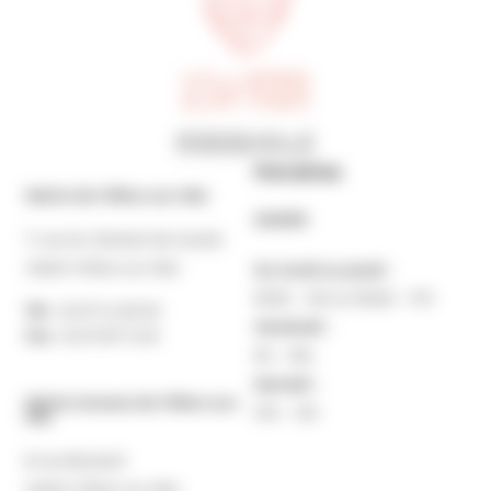
Horaires
Mairie de Villers-sur-Mer
MAIRIE
7 rue du Général de Gaulle
14640 Villers-sur-Mer
Du lundi au jeudi :
9h30 – 12h et 13h30 – 17h
Tél. :
02 31 14 65 00
Vendredi :
Fax :
02 31 87 12 25
9h – 16h
Samedi :
Mairie Annexe de Villers-sur-
10h – 12h
Mer
8 rue Boulard
14640 Villers-sur-Mer