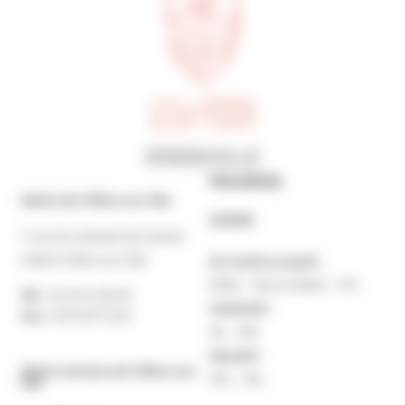
Horaires
Mairie de Villers-sur-Mer
MAIRIE
7 rue du Général de Gaulle
14640 Villers-sur-Mer
Du lundi au jeudi :
9h30 – 12h et 13h30 – 17h
Tél. :
02 31 14 65 00
Vendredi :
Fax :
02 31 87 12 25
9h – 16h
Samedi :
Mairie Annexe de Villers-sur-
10h – 12h
Mer