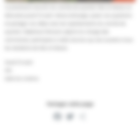
La prochaine réunion du comité de quartier Mer et Marais se
déroulera jeudi 10 août. Venez échanger, poser vos questions
et partager vos idées avec les représentants du comité de
quartier. Stéphane Perrault, adjoint en charge des
commerces, participera à cette réunion qui est ouverte à tous
les résidents de Mer et Marais.
Jeudi 10 août
10h
Salle du cinéma
Partager cette page
Facebook
Twitter
Partager