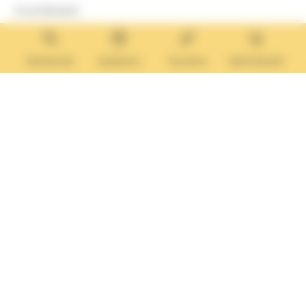
8 rue Boulard
14640 Villers-sur-Mer
MAIRIE ANNEXE
Tél. :
02 31 14 65 13
Rechercher
Questions
Tourisme
Administratif
Lundi :
13h30 – 17h
Mardi :
9h30 – 12h et 13h30 – 17h
Mercredi :
9h30 – 12h
Jeudi et vendredi :
9h30-12h et 13h30-17H
Nous contacter
Vos questions
Démarches
administratives