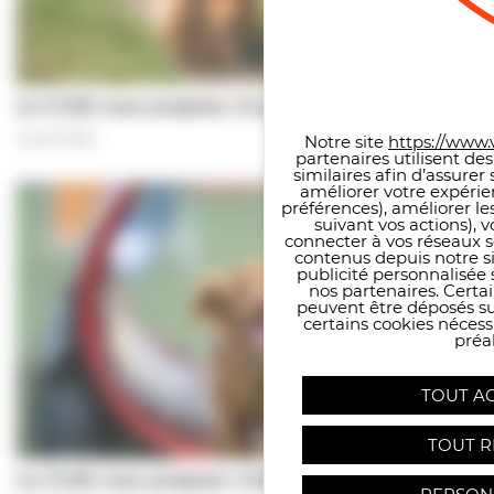
Panneau de gestion des co
Le CCAS vous propose | À pas de chiens…
5 août 2026
Notre site
https://www.v
partenaires utilisent de
similaires afin d’assure
améliorer votre expérie
préférences), améliorer le
suivant vos actions), 
connecter à vos réseaux s
contenus depuis notre sit
publicité personnalisée 
nos partenaires. Certai
peuvent être déposés sur
certains cookies néces
préal
TOUT A
TOUT R
Le CCAS vous propose | Une séance de…