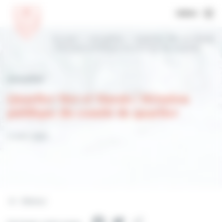
MENU
Accueil
Actualités
Quartier Mer et Marais
| Réunion publique du comité de quartier
Actualités
Quartier Mer et Marais | Réunion
publique du comité de quartier
4 août 2023
Retour