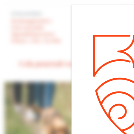
Article précédent
Article suivant
Aménagement |
« On a une chance
Une nouvelle
incroyable de
signalétique pour
travailler à Villers !
mieux « lire » la ville
»
Cela pourrait vous intéresser