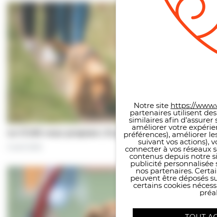
Panneau de gestion des co
Notre site
https://www.v
partenaires utilisent de
similaires afin d’assure
améliorer votre expérie
Le CCAS vous propose | À pas de chiens…
préférences), améliorer le
suivant vos actions), 
5 août 2026
connecter à vos réseaux s
contenus depuis notre sit
publicité personnalisée 
nos partenaires. Certai
peuvent être déposés sur
certains cookies néces
préal
TOUT A