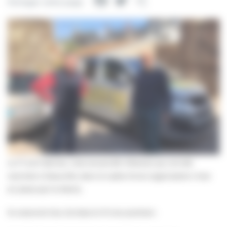
Facebook
Twitter
Partager
Partager cette page
Le 17 avril dernier, c’est encore 80 Villersois qui ont été
vaccinés à Deauville, dans le cadre d’une organisation mise
en place par la Mairie.
Ils recevront leur 2e dose le 15 mai prochain.