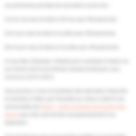
Les prochaines journées de vaccination auront lieu :
1) le 1er mai avec 2e dose le 29 mai, pour 150 personnes;
2) le 5 juin avec 2e dose le 3 juillet, pour 150 personnes;
3) le 12 juin avec 2e dose le 10 juillet, pour 150 personnes.
Si vous êtes intéressés, n’hésitez pas à contacter la Mairie via
son Centre Communal d’Action Sociale (CCAS) pour vous
inscrire au 02 31 14 65 13.
Vous pourrez, si vous le souhaitez, être véhiculés à Deauville
et ramenés à Villers, par l’Entraide qui utilise à cette fin les
camionnettes de l’
ASVH – Villers Houlgate Normandie Côte
Fleurie
que notre club de foot met gracieusement à sa
disposition.