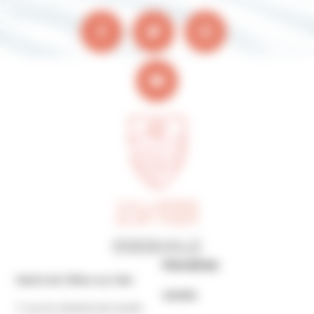
Horaires
Mairie de Villers-sur-Mer
MAIRIE
7 rue du Général de Gaulle