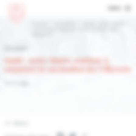
MENU
Accueil
Actualités
Santé : notre Mairie
continue à organiser la vaccination des
Villersois
Actualités
Santé : notre Mairie continue à
organiser la vaccination des Villersois
19 avril 2021
Retour