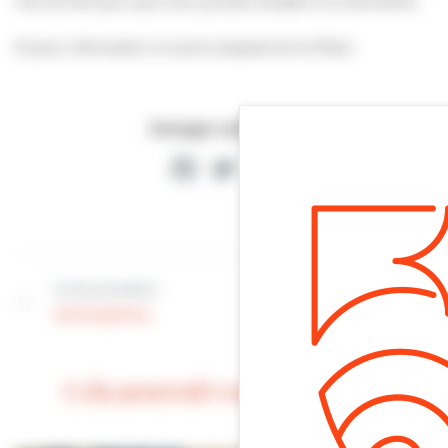
Tout est fait pour que vous puissiez accéder à la vaccination.
Et pour information, le vaccin proposé est le Pfizer.
Partager cette page
Facebook
Twitter
Partager
Article précédent
Article suivant
Animations
Gouvernance
Cela pourrait vous intéresser