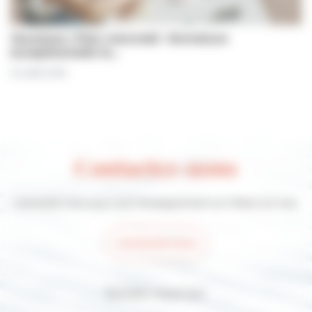
Jeunesse | Plan mercredi : fermeture
exceptionnelle le…
31 juillet 2026
Contactez-nous
Contactez-nous pour tout renseignement sur Villers-sur-mer
Contactez-nous
Suivez-nous sur