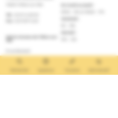
14640 Villers-sur-Mer
Du lundi au jeudi :
9h30 – 12h et 13h30 – 17h
Tél. :
02 31 14 65 00
Vendredi :
Fax :
02 31 87 12 25
9h – 16h
Samedi :
Mairie Annexe de Villers-sur-
10h – 12h
Mer
8 rue Boulard
14640 Villers-sur-Mer
MAIRIE ANNEXE
Tél. :
02 31 14 65 13
Rechercher
Questions
Tourisme
Administratif
Lundi :
13h30 – 17h
Mardi :
9h30 – 12h et 13h30 – 17h
Mercredi :
9h30 – 12h
Jeudi et vendredi :