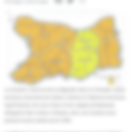
Facebook
Twitter
Partager
Partager cette page
La situation continue de se dégrader dans le Calvados. Après
plusieurs semaines de chaleur intense et l’absence de pluies
significatives, les cours d’eau et les nappes phréatiques
atteignent des niveaux critiques, avec une situation plus
précoce et plus sévère qu’en 2022.