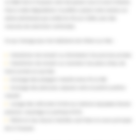
Le débit de la Touques vient de passer sous le seuil d’alerte.
Face à cette dégradation, le préfet a placé notre secteur en
alerte sécheresse par arrêté du 30 juin 2026, avec des
mesures de restriction renforcées.
Ce qui change pour les habitants de Villers-sur-Mer :
Interdiction de remplir ou d’entretenir les piscines privées
Interdiction de remplir ou maintenir les plans d’eau de
loisirs privés en journée
Arrosage des potagers interdit entre 11h et 18h
Arrosage des pelouses, espaces verts et jardins publics
interdit
Lavage des véhicules limité aux stations équipées (haute-
pression, recyclage ou portique ECO)
Pêche en eau douce interdite, sauf dans le cours principal
de la Touques