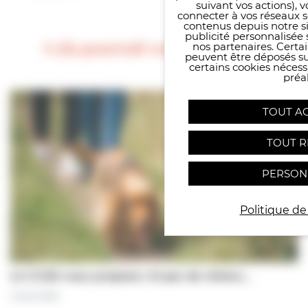
suivant vos actions), 
connecter à vos réseaux s
contenus depuis notre sit
publicité personnalisée 
Cela pourrait vous intéresser
nos partenaires. Certai
peuvent être déposés sur
certains cookies néces
préal
TOUT A
TOUT R
PERSON
Politique de
Le CCAS vous propose | À pas de chiens…
5 août 2026