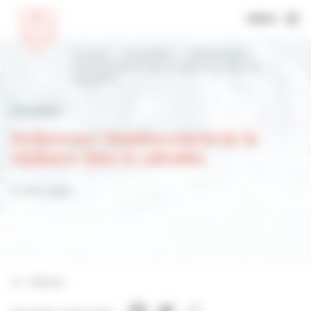
MENU
Accueil
Actualités
Sécheresse |
Renforcement de la vigilance dans le
calvados
Actualités
Sécheresse | Renforcement de la
vigilance dans le calvados
2 juillet 2026
Retour