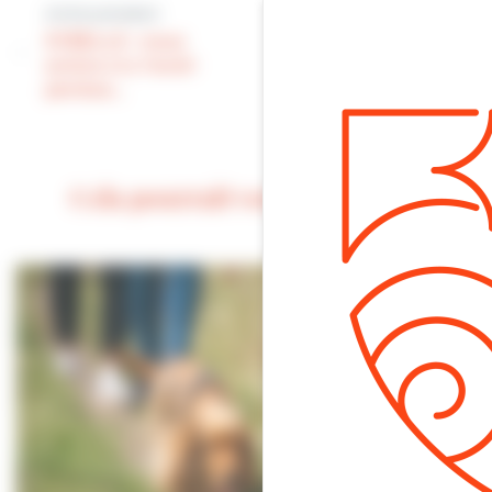
Article précédent
SANTÉ :
SYBELLE : nous
présentation du
avions cru l’avoir
Projet Alimentaire
perdue…
Territorial ce matin
sur notre marché
Cela pourrait vous intéresser