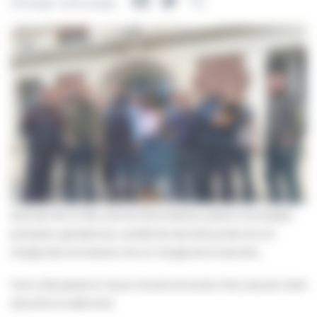
Facebook
Twitter
Partager
Partager cette page
Services de la Ville, service d’animations, police municipale,
pompiers, gendarmes, société de sécurité privée, élu en
charge des animations, élu en charge de la sécurité…
Tout a été passé en revue. Encore et encore. Pour assurer votre
sécurité ce week-end.