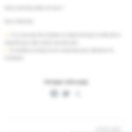
Nous sommes prêts. Et vous ?
Pour mémoire:
il n’y aura pas de navette ce week-end pour la fête de la
coquille pour des raisons de sécurité ;
la navette circulera le 1er novembre pour desservir le
cimetière.
Partager cette page
Facebook
Twitter
Partager
Article suivant