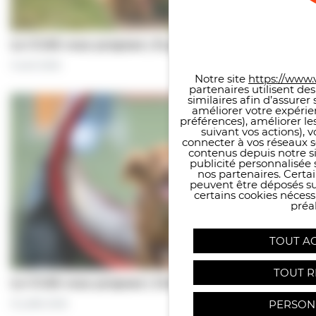
Panneau de gestion des co
Le CCAS vous propose | À pas de chiens…
5 août 2026
Notre site
https://www.v
partenaires utilisent de
similaires afin d’assure
améliorer votre expérie
préférences), améliorer le
suivant vos actions), 
connecter à vos réseaux s
contenus depuis notre sit
publicité personnalisée 
nos partenaires. Certai
peuvent être déposés sur
certains cookies néces
préal
TOUT A
TOUT R
Le CCAS vous propose | Une séance de…
PERSON
31 juillet 2026