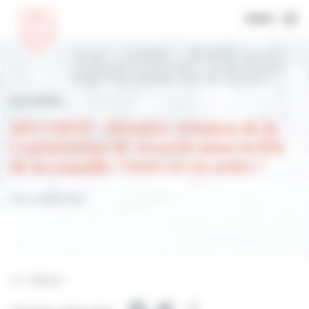
MENU
Accueil
Actualités
SÉCURITÉ : dernière
réunion de la Commission de sécurité pour
la fête de la coquille ! Tout est en ordre !
Actualités
SÉCURITÉ : dernière réunion de la
Commission de sécurité pour la fête
de la coquille ! Tout est en ordre !
28 octobre 2022
Retour