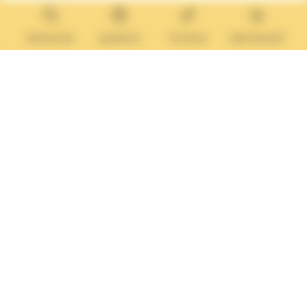
14640 Villers-sur-Mer
MAIRIE ANNEXE
Tél. :
02 31 14 65 13
Rechercher
Questions
Tourisme
Administratif
Lundi :
13h30 – 17h
Mardi :
9h30 – 12h et 13h30 – 17h
Mercredi :
9h30 – 12h
Jeudi et vendredi :
9h30-12h et 13h30-17H
Nous contacter
Vos questions
Démarches
administratives
Rechercher sur le site