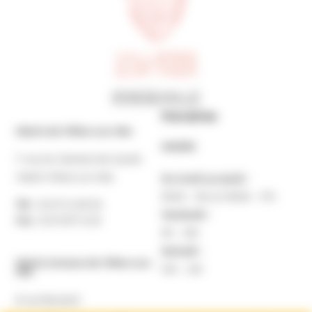
Horaires
Mairie de Villers-sur-Mer
MAIRIE
7 rue du Général de Gaulle
14640 Villers-sur-Mer
Du lundi au jeudi :
9h30 – 12h et 13h30 – 17h
Tél. :
02 31 14 65 00
Vendredi :
Fax :
02 31 87 12 25
9h – 16h
Samedi :
Mairie Annexe de Villers-sur-
10h – 12h
Mer
8 rue Boulard