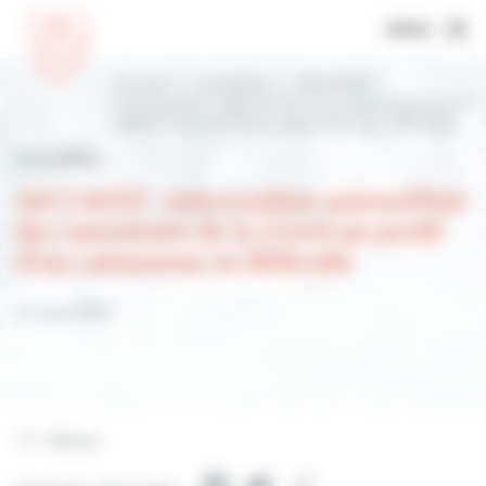
MENU
Accueil
Actualités
SÉCURITÉ :
intervention aujourd’hui des sauveteurs de la
SNSM au profit d’un catamaran en difficulté
Actualités
SÉCURITÉ : intervention aujourd’hui
des sauveteurs de la SNSM au profit
d’un catamaran en difficulté
12 mars 2023
Retour