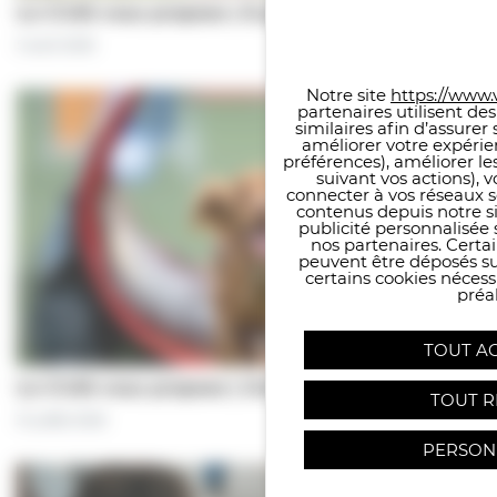
Le CCAS vous propose | À pas de chiens…
Panneau de gestion des co
5 août 2026
Notre site
https://www.v
partenaires utilisent de
similaires afin d’assure
améliorer votre expérie
préférences), améliorer le
suivant vos actions), 
connecter à vos réseaux s
contenus depuis notre sit
publicité personnalisée 
nos partenaires. Certai
peuvent être déposés sur
certains cookies néces
préal
TOUT A
Le CCAS vous propose | Une séance de…
TOUT R
31 juillet 2026
PERSON