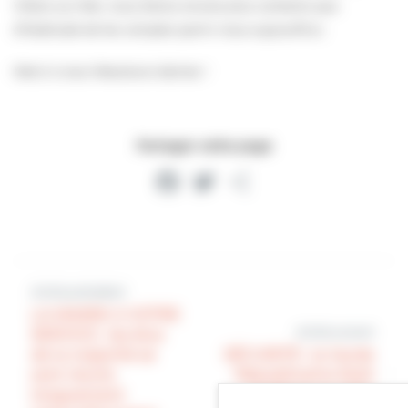
Villers-sur-Mer, nous étions encore plus contents que
d’habitude de les compter parmi nous aujourd’hui.
Merci à vous Messieurs-dames !
Partager cette page
Facebook
Twitter
Partager
Article précédent
LA MAIRIE A VOTRE
Article suivant
SERVICE : les élus
de la majorité se
SÉCURITÉ : la Garde
sont réunis
Républicaine était
longuement
à Villers-sur-Mer