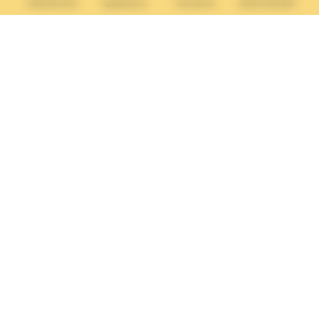
Rechercher
Questions
Tourisme
Administratif
Lundi :
13h30 – 17h
Mardi :
9h30 – 12h et 13h30 – 17h
Mercredi :
9h30 – 12h
Jeudi et vendredi :
9h30-12h et 13h30-17H
Nous contacter
Vos questions
Démarches
administratives
Rechercher sur le site
© 2026 Villers-sur-mer. Tous droits réservés.