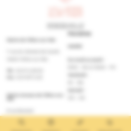
Horaires
Mairie de Villers-sur-Mer
MAIRIE
7 rue du Général de Gaulle
14640 Villers-sur-Mer
Du lundi au jeudi :
9h30 – 12h et 13h30 – 17h
Tél. :
02 31 14 65 00
Vendredi :
Fax :
02 31 87 12 25
9h – 16h
Samedi :
Mairie Annexe de Villers-sur-
10h – 12h
Mer
8 rue Boulard
14640 Villers-sur-Mer
MAIRIE ANNEXE
Tél. :
02 31 14 65 13