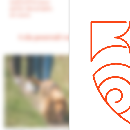
aujourd’hui pour
aujourd’hui !
parler des projets
en cours
Cela pourrait vous intéresser