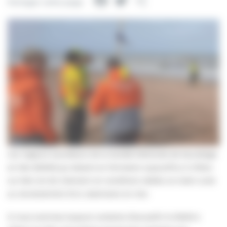
Facebook
Twitter
Partager
Partager cette page
Les nageurs-sauveteurs de la Société Nationale de Sauvetage
en Mer (SNSM) qui étaient en formation aujourd’hui à Villers-
sur-Mer ont dû intervenir en conditions réelles ce matin suite
au renversement d’un catamaran en mer.
Si nous sommes toujours contents d’accueillir la SNSM à