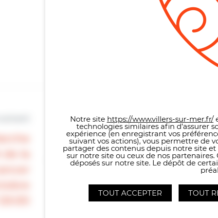
okies
 suivant
Notre site
https://www.villers-sur-mer.fr/
e
technologies similaires afin d’assurer 
expérience (en enregistrant vos préférence
arche
suivant vos actions), vous permettre de v
partager des contenus depuis notre site et e
 de la
sur notre site ou ceux de nos partenaires.
déposés sur notre site. Le dépôt de cert
cancer
préal
ctobre
TOUT ACCEPTER
TOUT R
 12h30