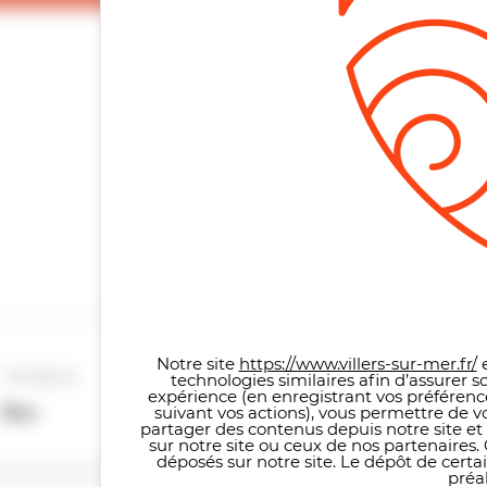
okies
Notre site
https://www.villers-sur-mer.fr/
e
Transport
technologies similaires afin d’assurer 
expérience (en enregistrant vos préférence
Bus
suivant vos actions), vous permettre de v
partager des contenus depuis notre site et e
sur notre site ou ceux de nos partenaires.
déposés sur notre site. Le dépôt de cert
préal