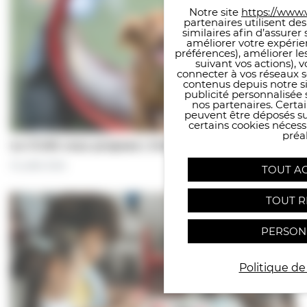
Notre site
https://www.v
partenaires utilisent de
similaires afin d’assure
améliorer votre expérie
préférences), améliorer le
suivant vos actions), 
connecter à vos réseaux s
contenus depuis notre sit
publicité personnalisée 
nos partenaires. Certai
peuvent être déposés sur
certains cookies néces
préal
Le CCAS vous propose | Une séance de…
31 juillet 2026
TOUT A
TOUT R
PERSON
Politique de