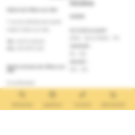
Horaires
Mairie de Villers-sur-Mer
MAIRIE
7 rue du Général de Gaulle
14640 Villers-sur-Mer
Du lundi au jeudi :
9h30 – 12h et 13h30 – 17h
Tél. :
02 31 14 65 00
Vendredi :
Fax :
02 31 87 12 25
9h – 16h
Samedi :
Mairie Annexe de Villers-sur-
10h – 12h
Mer
8 rue Boulard
14640 Villers-sur-Mer
MAIRIE ANNEXE
Tél. :
02 31 14 65 13
Rechercher
Questions
Tourisme
Administratif
Lundi :
13h30 – 17h
Mardi :
9h30 – 12h et 13h30 – 17h