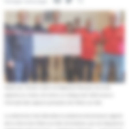
Facebook
Twitter
Partager
Partager cette page
Mardi soir, Olivier Guérin et Stéphane Perrault, 1er et 5e
adjoints au maire, ont remis un chèque de 1.000 euros à
l’Amicale des sapeurs-pompiers de Villers-sur-Mer.
La cérémonie s’est déroulée en présence de plusieurs agents
de la ville et de Villers-sur-Mer Animations, qui ont disputé en