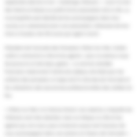
septembre dernier le 1er « challenge villersois » : courir le trail
Mer Monts et Marais au profit d’une association de la ville. La
municipalité avait décidé de les accompagner dans leur
course, en subventionnant une association villersoise de leur
choix à hauteur de 100 euros par agent inscrit.
Président de l’amicale des Pompiers Villers-Sur-Mer, Jordan
Lefort a remercié la ville et les agents « pour ce sérieux coup
de pouce et ce très beau geste ». La somme récoltée
financera notamment l’achat de cadeaux de Noël pour les
enfants des pompiers, le repas de fin d’année de l’amicale et
les cotisations des assurances professionnelles des soldats du
feu.
« Villers-sur-Mer a la chance d’avoir une caserne, à laquelle les
Villersois sont très attachés. Avec ce chèque, la ville et les
agents qui ont couru pour la bonne cause sont heureux de
vous accompagner dans vos actions en faveur de l’amicale »,