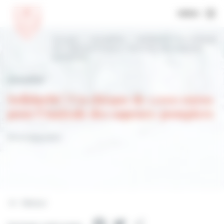
MENU
Accueil
Actualités
Solidarité | Un chèque
de 1.000 euros pour l’Amicale des sapeurs-
pompiers
Actualités
Solidarité | Un chèque de 1.000 euros
pour l'Amicale des sapeurs-pompiers
18 octobre 2023
Retour