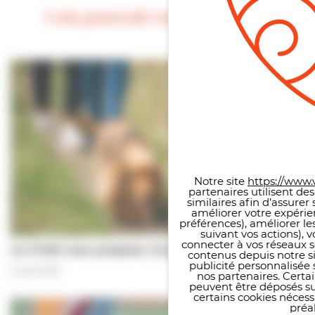
Cela pourrait vous intéresser
Panneau de gestion des co
Notre site
https://www.v
partenaires utilisent de
similaires afin d’assure
améliorer votre expérie
préférences), améliorer le
suivant vos actions), 
connecter à vos réseaux s
Le CCAS vous propose | À pas de chiens…
contenus depuis notre sit
publicité personnalisée 
5 août 2026
nos partenaires. Certai
peuvent être déposés sur
certains cookies néces
préal