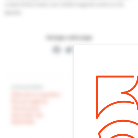
a salué Olivier Guérin, son maillot rouge de runner sur les
épaules.
Partager cette page
Facebook
Twitter
Partager
Article précédent
Article suivant
Fête de la coquille |
La mairie à votre
Élus et agents
service | Sur le
réunis pour
terrain au
sécuriser les
quotidien
festivités