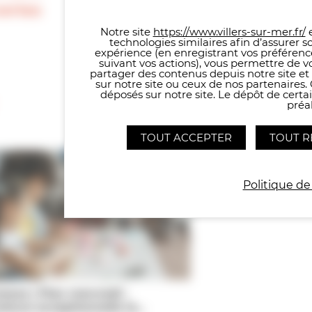
ertes
Notre site
https://www.villers-sur-mer.fr/
e
technologies similaires afin d’assurer 
expérience (en enregistrant vos préférence
suivant vos actions), vous permettre de v
partager des contenus depuis notre site et e
sur notre site ou ceux de nos partenaires.
déposés sur notre site. Le dépôt de cert
préal
TOUT ACCEPTER
TOUT R
Politique de
esse | Plan mercredi :
eture exceptionnelle le…