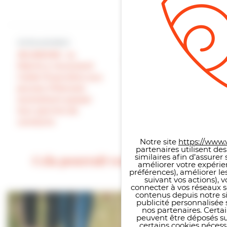
Article précédent
Article suivant
JEUNESSE : la
LA MAIRIE A VOTRE
Mairie a reconduit
SERVICE : grosse
l’aide financière aux
opération
jeunes Villersois
nettoyage cette
souhaitant passer
semaine dans
Panneau de gestion des co
leur permis de
Villers
conduire
Notre site
https://www.v
partenaires utilisent de
similaires afin d’assure
Cela pourrait vous intéresser
améliorer votre expérie
préférences), améliorer le
suivant vos actions), 
connecter à vos réseaux s
contenus depuis notre sit
publicité personnalisée 
nos partenaires. Certai
peuvent être déposés sur
certains cookies néces