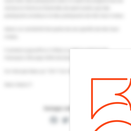
aussi bien des pratiquants dans le cadre de programmes de
remise en forme et d’activités de sport-santé, que des
pratiquants amateurs et des pratiquants de très haut niveau.
Alexis LA LAUGEOIS fait partie de ces sportifs de très haut
niveau.
Il ramène aujourd’hui à Villers-sur-Mer la ceinture de
Champion d’Europe WKN de boxe thaï en – 67 kgs.
Ce n’est pas beau ça ? Oh !? Ce n’est pas beau ça ?
Merci Alexis !!!
Partager cette page
Facebook
Twitter
Partager