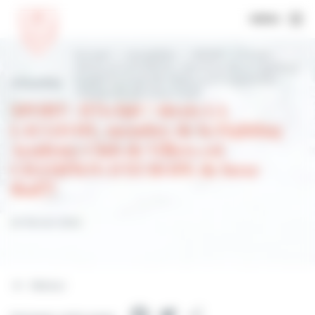
MENU
Accueil
Actualités
SPORT : il l’a fait !
Alexis LA LAUGEOIS, membre de la Fighting
Academy Club de Villers est CHAMPION
Actualités
D’EUROPE de boxe thaï!!!
SPORT : il l’a fait ! Alexis LA
LAUGEOIS, membre de la Fighting
Academy Club de Villers est
CHAMPION D’EUROPE de boxe
thaï!!!
20 février 2022
Retour