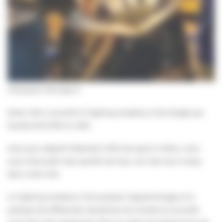
Champion d’Europe !!!
Notre Ville a accueilli la Fighting Academy Club dirigée par
Davide NICOTRA en 2021.
Avec pour objectif d’étendre l’offre de sport à Villers, mais
aussi d’accueillir des sportifs de haut, voir très haut niveau
dans notre ville.
La Fighting Academy Club propose l’apprentissage et la
pratique de différentes disciplines de combat et accueille