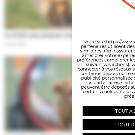
Panneau de gestion des co
Le CCAS vous propose | À pas de chiens…
Notre site
https://www.v
5 août 2026
partenaires utilisent de
similaires afin d’assure
améliorer votre expérie
préférences), améliorer le
suivant vos actions), 
connecter à vos réseaux s
contenus depuis notre sit
publicité personnalisée 
nos partenaires. Certai
peuvent être déposés sur
certains cookies néces
préal
TOUT A
TOUT R