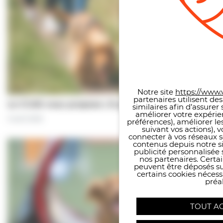
Panneau de gestion des co
Notre site
https://www.v
partenaires utilisent de
Le CCAS vous propose | À pas de chiens…
similaires afin d’assure
améliorer votre expérie
5 août 2026
préférences), améliorer le
suivant vos actions), 
connecter à vos réseaux s
contenus depuis notre sit
publicité personnalisée 
nos partenaires. Certai
peuvent être déposés sur
certains cookies néces
préal
TOUT A