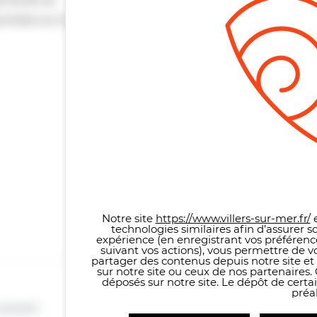
 demande de
nibles sur le
okies
Notre site
https://www.villers-sur-mer.fr/
e
technologies similaires afin d’assurer 
expérience (en enregistrant vos préférence
suivant vos actions), vous permettre de v
partager des contenus depuis notre site et e
sur notre site ou ceux de nos partenaires.
déposés sur notre site. Le dépôt de cert
préal
suivant