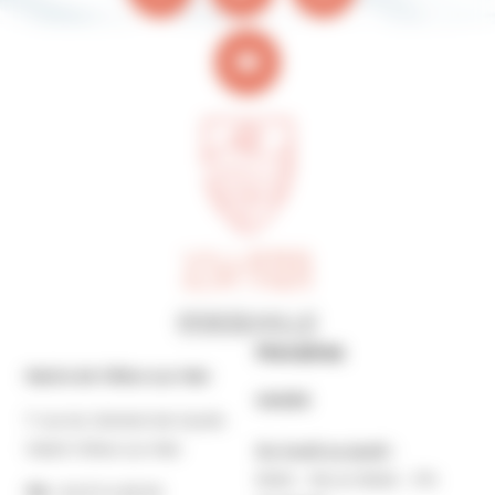
Horaires
Mairie de Villers-sur-Mer
MAIRIE
7 rue du Général de Gaulle
14640 Villers-sur-Mer
Du lundi au jeudi :
9h30 – 12h et 13h30 – 17h
Tél. :
02 31 14 65 00