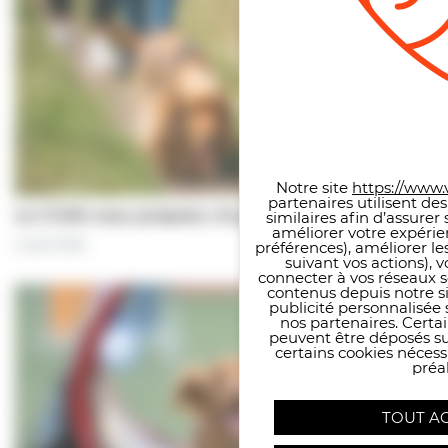
Panneau de gestion des co
Notre site
https://www.v
partenaires utilisent de
Le CCAS vous propose | À pas de chiens…
similaires afin d’assure
améliorer votre expérie
5 août 2026
préférences), améliorer le
suivant vos actions), 
connecter à vos réseaux s
contenus depuis notre sit
publicité personnalisée 
nos partenaires. Certai
peuvent être déposés sur
certains cookies néces
préal
TOUT A