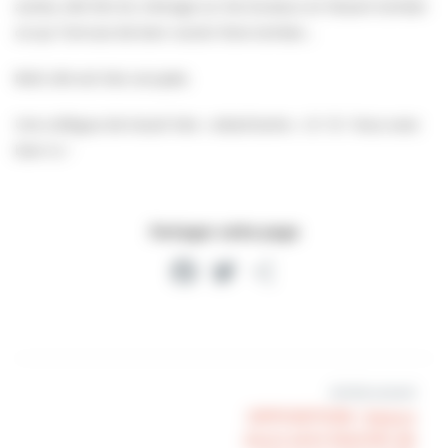
autres, elle fait du ménage sur les bureaux en faisant tomber
ce qui l’amuse de bien vouloir faire tomber…
Bref, elle est très occupée.
Une collègue de travail très « attachiante ». Si ! Si ! Vous avez
bien lu !
Partager cette page
Facebook
Twitter
Partager
Article suivant
OPPOSITION : beaux
jours sont bientôt de