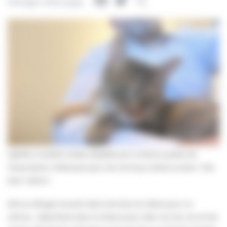
Facebook
Twitter
Partager
Partager cette page
Sybelle, la petite chatte adoptée par la Mairie auprès de
l’Association Villersoise pour les Animaux (AVA) va bien. Très
bien même !
Elle se réfugie souvent dans les bras du Maire pour un
calinou , déambule dans la Mairie pour aller voir les uns et les