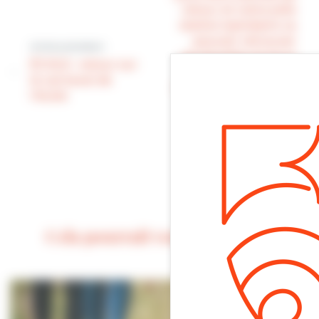
retour et notre jolie
station balnéaire va
pouvoir retrouver
Article précédent
ses familles et leurs
ÉCOLE : retour sur
enfants. On attend
le carnaval de
le retour du manège
l’école
sur la digue et du
karting à l’espace
Perdrisot qui nous
indiquent qu’une
nouvelle saison va
commencer.
Cela pourrait vous intéresser