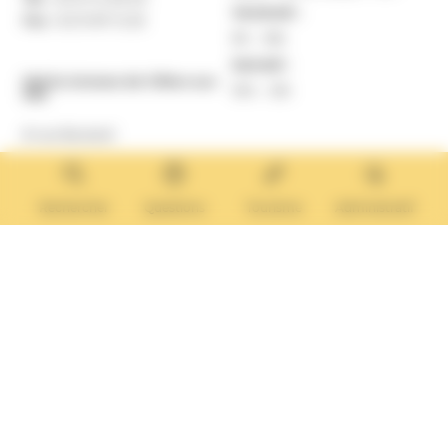
Vendredi :
Fax :
02 31 87 12 25
9h – 16h
Samedi :
Mairie Annexe de Villers-sur-
10h – 12h
Mer
8 rue Boulard
14640 Villers-sur-Mer
MAIRIE ANNEXE
Tél. :
02 31 14 65 13
Rechercher
Questions
Tourisme
Administratif
Lundi :
13h30 – 17h
Mardi :
9h30 – 12h et 13h30 – 17h
Mercredi :
9h30 – 12h
Jeudi et vendredi :
9h30-12h et 13h30-17H