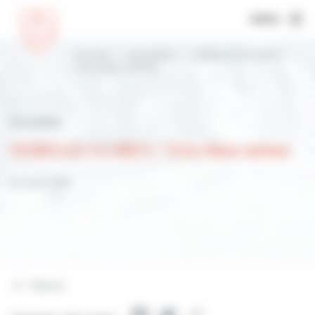
MENU
Accueil
Actualités
SYBELLE VA BIEN !
Très bien même
Actualités
SYBELLE VA BIEN ! Très bien même
13 mars 2023
Retour