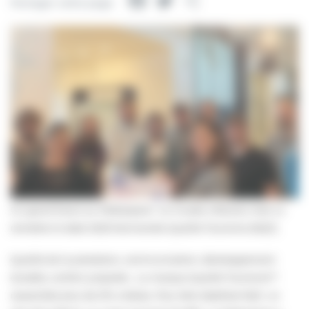
Facebook
Twitter
Partager
Partager cette page
Un grand bravo au Paléospace ! Le musée villersois s’est vu
remettre le label 2023 Normandie Qualité Tourisme (NQT).
Qualité de la prestation, communication, développement
durable, confort, propreté… La marque Qualité Tourisme™
rassemble plus de 274 critères. Pour être labellisé NQT, un