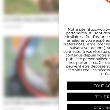
Panneau de gestion des co
Le CCAS vous propose | À pas de chiens…
5 août 2026
Notre site
https://www.v
partenaires utilisent de
similaires afin d’assure
améliorer votre expérie
préférences), améliorer le
suivant vos actions), 
connecter à vos réseaux s
contenus depuis notre sit
publicité personnalisée 
nos partenaires. Certai
peuvent être déposés sur
certains cookies néces
préal
TOUT A
TOUT R
Le CCAS vous propose | Une séance de…
PERSON
31 juillet 2026