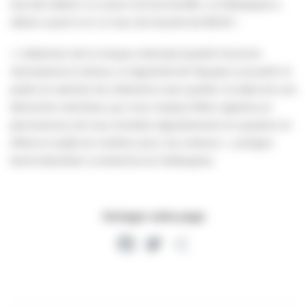
site doit obtenir un score minimal de 85%. Le Paléospace a
obtenu quant à lui un taux de réussite de 98.12% !
« L’obtention de la marque nationale Qualité Tourisme
récompense le sérieux, la régularité de l’équipe à accueillir le
public et valoriser les collections avec qualité. Ce label est une
démarche volontaire, qui nous impose d’être vigilants en
permanence, de nous remettre régulièrement en question et
d’être en quête du meilleur pour nos visiteurs », souligne
Karine Boutillier, la directrice du Paléospace.
Partager cette page
Facebook
Twitter
Partager