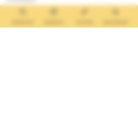
14640 Villers-sur-Mer
MAIRIE ANNEXE
Tél. :
02 31 14 65 13
Rechercher
Questions
Tourisme
Administratif
Lundi :
13h30 – 17h
Mardi :
9h30 – 12h et 13h30 – 17h
Mercredi :
9h30 – 12h
Jeudi et vendredi :
9h30-12h et 13h30-17H
Nous contacter
Vos questions
Démarches
administratives
Rechercher sur le site