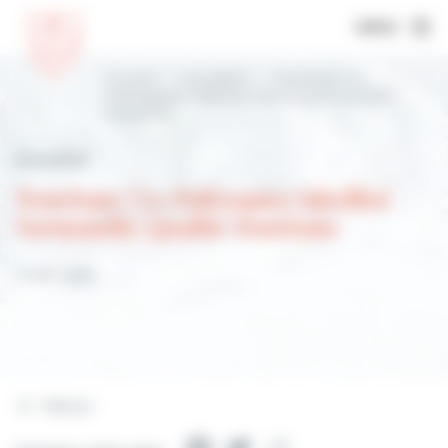
MENU
Accueil
Actualités
Tourisme | Le
Paléospace labellisé Normandie Qualité
Tourisme
Actualités
Tourisme | Le Paléospace labellisé
Normandie Qualité Tourisme
5 août 2023
Retour