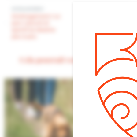
Article précédent
Article suivant
Aménagement | Le
Plage | La
parc naturel et
baignade à
sportif se dessine
nouveau autorisée
peu à peu
Cela pourrait vous intéresser