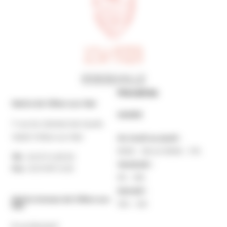
Horaires
Mairie de Villers-sur-Mer
MAIRIE
7 rue du Général de Gaulle
14640 Villers-sur-Mer
Du lundi au jeudi :
9h30 – 12h et 13h30 – 17h
Tél. :
02 31 14 65 00
Vendredi :
Fax :
02 31 87 12 25
9h – 16h
Samedi :
Mairie Annexe de Villers-sur-
10h – 12h
Mer
8 rue Boulard