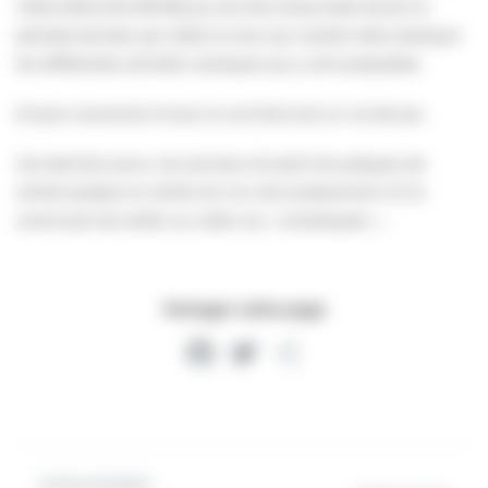
Villers-Blonville (PNVB) qui est très empruntée durant la
période estivale, par celles et ceux qui veulent aller pratiquer
les différentes activités nautiques qui y sont proposées.
Et pour couronner le tout, la rue Feine est un cul-de-sac.
Ces derniers jours, nos services ont peint les plaques de
renfort posées en renfort du mur de soutènement. Et ils
continuent de veiller sur cette rue « compliquée »…
Partager cette page
Facebook
Twitter
Partager
Article précédent