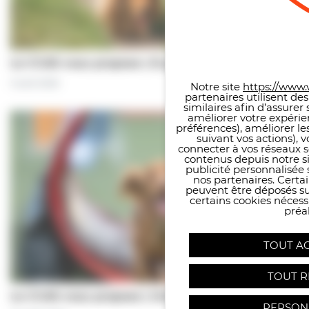
Panneau de gestion des co
Le CCAS vous propose | À pas de chiens…
5 août 2026
Notre site
https://www.v
partenaires utilisent de
similaires afin d’assure
améliorer votre expérie
préférences), améliorer le
suivant vos actions), 
connecter à vos réseaux s
contenus depuis notre sit
publicité personnalisée 
nos partenaires. Certai
peuvent être déposés sur
certains cookies néces
préal
TOUT A
TOUT R
Le CCAS vous propose | Une séance de…
PERSON