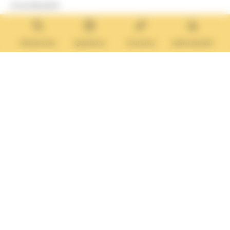
8 rue Boulard
14640 Villers-sur-Mer
MAIRIE ANNEXE
Tél. :
02 31 14 65 13
Rechercher
Questions
Tourisme
Administratif
Lundi :
13h30 – 17h
Mardi :
9h30 – 12h et 13h30 – 17h
Mercredi :
9h30 – 12h
Jeudi et vendredi :
9h30-12h et 13h30-17H
Nous contacter
Vos questions
Démarches
administratives