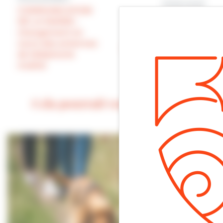
Article suivant
COMMUNICATION
MOBILITÉ :
DE LA MAIRIE :
agrandissement
changement en
des locaux de la
cours des antennes
Villersoise, le loueur
de téléphonie
de vélos du marais
mobile
Cela pourrait vous intéresser