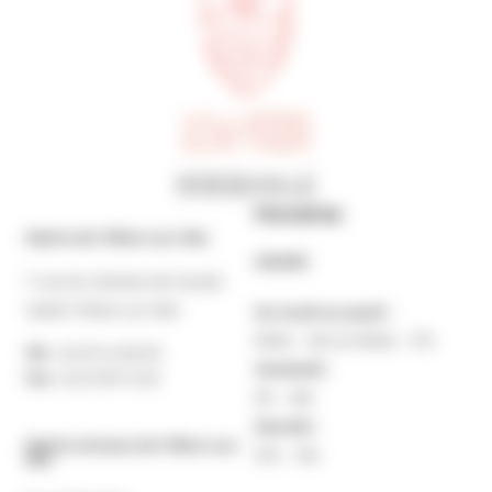
Horaires
Mairie de Villers-sur-Mer
MAIRIE
7 rue du Général de Gaulle
14640 Villers-sur-Mer
Du lundi au jeudi :
9h30 – 12h et 13h30 – 17h
Tél. :
02 31 14 65 00
Vendredi :
Fax :
02 31 87 12 25
9h – 16h
Samedi :
Mairie Annexe de Villers-sur-
10h – 12h
Mer