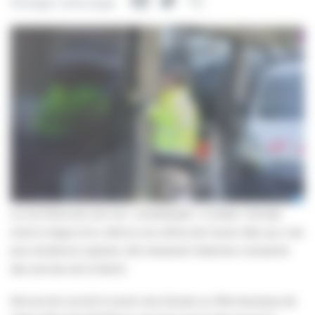
Facebook
Twitter
Partager
Partager cette page
La rue Feine est une rue « compliquée » à traiter. Coincée
entre la digue d’un côté et une colline de l’autre côté, qui a de
plus tendance à glisser, elle nécessite l’attention constante
des services de la Mairie.
Elle est de surcroît la seule voie d’accès au Pôle Nautique de