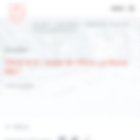
MENU
Accueil
Actualités
TRAVAUX : route de
Dives, ça bosse dur !
Actualités
TRAVAUX : route de Dives, ça bosse
dur !
4 février 2023
Retour