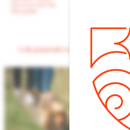
améliorer la
hier et ça s’est très
couverture en
bien passé
téléphonie mobile
au sein de notre
ville
Cela pourrait vous intéresser