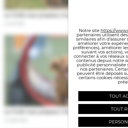
Panneau de gestion des co
Le CCAS vous propose | À pas de chiens…
5 août 2026
Notre site
https://www.v
partenaires utilisent de
similaires afin d’assure
améliorer votre expérie
préférences), améliorer le
suivant vos actions), 
connecter à vos réseaux s
contenus depuis notre sit
publicité personnalisée 
nos partenaires. Certai
peuvent être déposés sur
certains cookies néces
préal
TOUT A
TOUT R
Le CCAS vous propose | Une séance de…
31 juillet 2026
PERSON