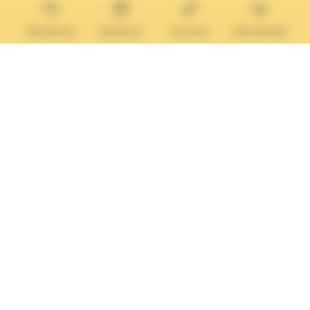
MAIRIE ANNEXE
Tél. :
02 31 14 65 13
Rechercher
Questions
Tourisme
Administratif
Lundi :
13h30 – 17h
Mardi :
9h30 – 12h et 13h30 – 17h
Mercredi :
9h30 – 12h
Jeudi et vendredi :
9h30-12h et 13h30-17H
Nous contacter
Vos questions
Démarches
administratives
Rechercher sur le site