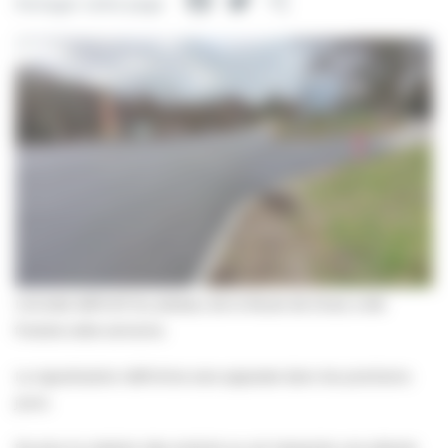
Facebook
Twitter
Partager
Partager cette page
L’enrobé définitif du plateau de la Route de Dives a été
finalisé cette semaine.
La signalisation définitive sera apposée dans les prochains
jours.
De plus la création des enduits au sol nécessite une attente