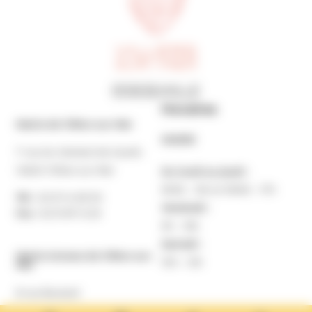
Horaires
Mairie de Villers-sur-Mer
MAIRIE
7 rue du Général de Gaulle
14640 Villers-sur-Mer
Du lundi au jeudi :
9h30 – 12h et 13h30 – 17h
Tél. :
02 31 14 65 00
Vendredi :
Fax :
02 31 87 12 25
9h – 16h
Samedi :
Mairie Annexe de Villers-sur-
10h – 12h
Mer
8 rue Boulard
14640 Villers-sur-Mer