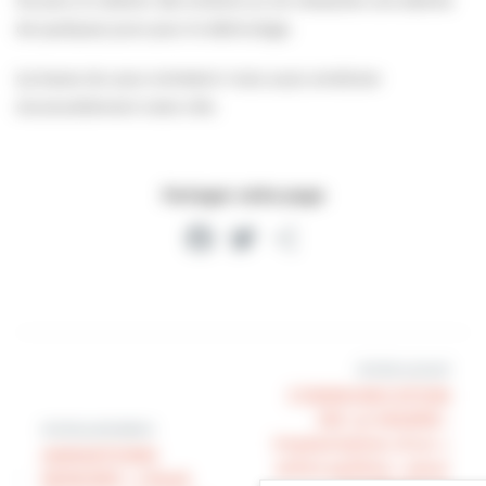
de quelques jours pour le déshuilage.
Ça bosse dur pour entretenir mais aussi améliorer
structurellement notre ville.
Partager cette page
Facebook
Twitter
Partager
Article suivant
COMMUNICATION
DE LA MAIRIE :
Article précédent
implantation d’un «
ANIMATIONS
arbre pylône » pour
SENIORS : c’était