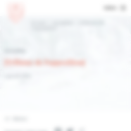
MENU
Accueil
Actualités
[Tribune de
l’opposition]
Actualités
[Tribune de l'opposition]
1 janvier 2024
Retour