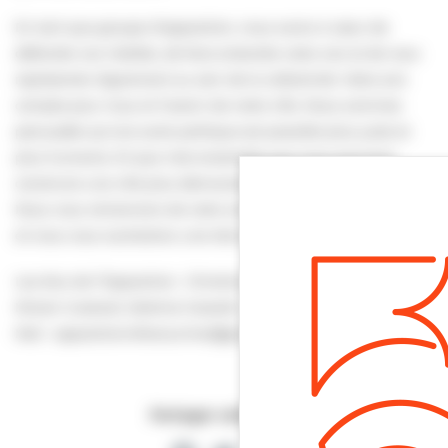
En tant que groupe d’opposition, nous avons à cœur de
défendre vos intérêts, de faire entendre votre voix et de vous
représenter dignement au sein de la collectivité. Votre avis
compte pour nous et l’avenir de notre ville. Nous sommes
persuadés qu’une autre politique est possible plus juste et
plus humaine. Et que c’est ensemble que nous pourrons
construire une ville plus démocratique et plus écologique.
Nous vous remercions de votre confiance et de votre soutien
et nous vous souhaitons une très belle année 2024.
Les élus de l’Opposition : Christine Bonnieux, Sylvie Goguet,
Miriam Guérard, Jérémie Gosselin.
Mail : oppositionvillerssurmer@gmail.com
Partager cette page