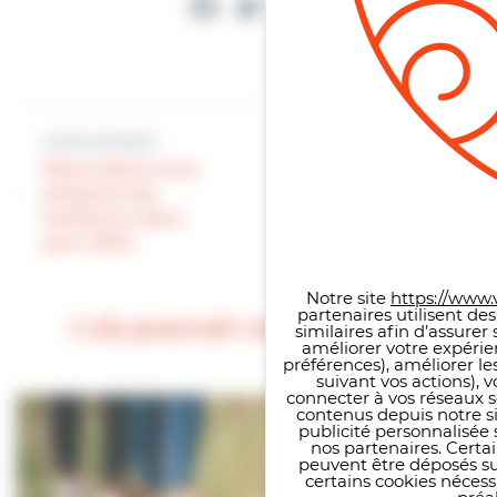
Facebook
Twitter
Partager
Article précédent
Article suivant
Notre Maire vous
Vœux | Villers-sur-
présente ses
Mer vous souhaite
meilleurs vœux
le meilleur pour
Panneau de gestion des co
pour 2024
2024 !
Notre site
https://www.v
partenaires utilisent de
Cela pourrait vous intéresser
similaires afin d’assure
améliorer votre expérie
préférences), améliorer le
suivant vos actions), 
connecter à vos réseaux s
contenus depuis notre sit
publicité personnalisée 
nos partenaires. Certai
peuvent être déposés sur
certains cookies néces