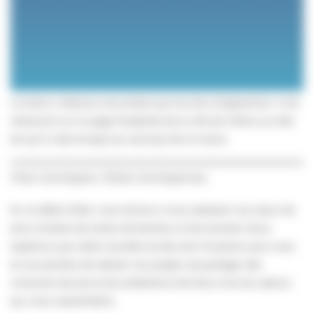
Le texte ci-dessous est produit par les élus d’opposition. Il est
retranscrit sur la page Facebook de la ville de Villers-sur-Mer
tel qu’il a été envoyé aux services de la mairie.
Chers Concitoyens, Chères Concitoyennes,
En ce début 2024, nous tenons à vous adresser nos vœux les
plus sincères de santé, de bonheur et de réussite. Nous
espérons que cette nouvelle année sera l’occasion pour vous
et vos proches de réaliser vos projets, de partager des
moments de joie et de solidarité et de faire vivre les valeurs
qui nous rassemblent.