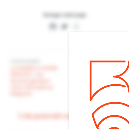
Partager cette page
Facebook
Twitter
Partager
Article précédent
Article suivant
LA MAIRIE A VOTRE
SERVICE : nos
SOCIAL : crise
services gardent
humanitaire en
notre ville belle et
Turquie et en Syrie
élégante
Cela pourrait vous intéresser