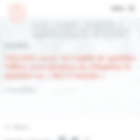
MENU
Accueil
Actualités
VILLERS 2000 : le
Comité de quartier Villers 2000 propose de
rebaptiser le quartier en « Mer et marais »
Actualités
VILLERS 2000 : le Comité de quartier
Villers 2000 propose de rebaptiser le
quartier en « Mer et marais »
17 février 2023
Retour