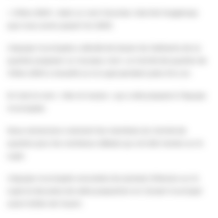
« Villers 2000 » était un nom futuriste. Cela fait longtemps
que nous avons passé l’an 2000.
L’équipe municipale a décidé de laisser les habitants de ce
quartier proposer un nouveau nom. Le Comité de quartier de
Villers 2000 a travaillé sur le sujet pendant près d’un an.
Et c’est le nom « Mer et marais » qui a été proposé à l’équipe
municipale.
Nous remercions vivement les membres du Comité de
quartier pour les nombreux débats qui ont été menés sur le
sujet.
L’équipe municipale consultera les (autres) Villersois sur le
sujet et discutera de cette proposition en Conseil municipal
avant d’aller de l’avant.