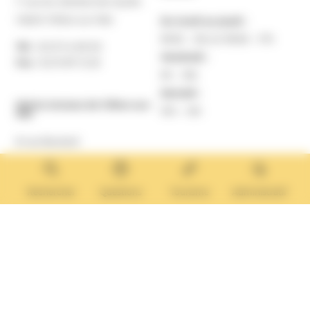
7 rue du Général de Gaulle
14640 Villers-sur-Mer
Du lundi au jeudi :
9h30 – 12h et 13h30 – 17h
Tél. :
02 31 14 65 00
Vendredi :
Fax :
02 31 87 12 25
9h – 16h
Samedi :
Mairie Annexe de Villers-sur-
10h – 12h
Mer
8 rue Boulard
14640 Villers-sur-Mer
MAIRIE ANNEXE
Tél. :
02 31 14 65 13
Rechercher
Questions
Tourisme
Administratif
Lundi :
13h30 – 17h
Mardi :
9h30 – 12h et 13h30 – 17h
Mercredi :
9h30 – 12h