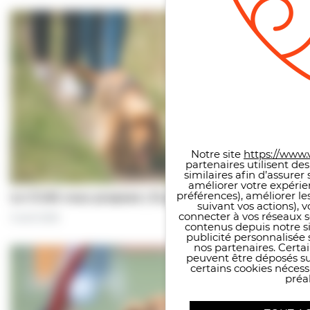
Panneau de gestion des co
Notre site
https://www.v
partenaires utilisent de
similaires afin d’assure
améliorer votre expérie
préférences), améliorer le
Le CCAS vous propose | À pas de chiens…
suivant vos actions), 
connecter à vos réseaux s
5 août 2026
contenus depuis notre sit
publicité personnalisée 
nos partenaires. Certai
peuvent être déposés sur
certains cookies néces
préal