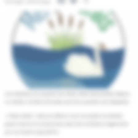
Facebook
Twitter
Partager
Partager cette page
Les habitants du quartier de Villers 2000 demandent depuis
un certain nombre d’années que leur quartier soit rebaptisé.
« Villers 2000 » était en effet le nom du projet immobilier
ayant mené à la construction des très nombreux logements
qui s’y situent aujourd’hui.