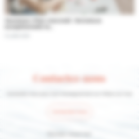
Jeunesse | Plan mercredi : fermeture
exceptionnelle le…
31 juillet 2026
Contactez-nous
Contactez-nous pour tout renseignement sur Villers-sur-mer
Contactez-nous
Suivez-nous sur