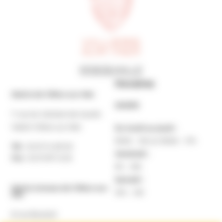
Horaires
Mairie de Villers-sur-Mer
MAIRIE
7 rue du Général de Gaulle
14640 Villers-sur-Mer
Du lundi au jeudi :
9h30 – 12h et 13h30 – 17h
Tél. :
02 31 14 65 00
Vendredi :
Fax :
02 31 87 12 25
9h – 16h
Samedi :
Mairie Annexe de Villers-sur-
10h – 12h
Mer
8 rue Boulard