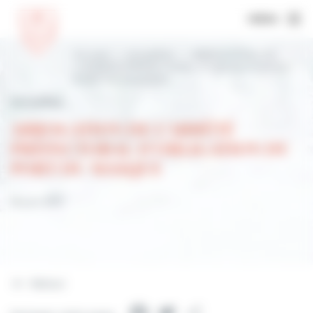
MENU
Accueil
Actualités
ABROGATION DE
L’ARRÊTÉ PRÉFECTORAL D’OBLIGATION DU
PORT DU MASQUE
Actualités
ABROGATION DE L’ARRÊTÉ
PRÉFECTORAL D’OBLIGATION DU
PORT DU MASQUE
18 juin 2021
Retour