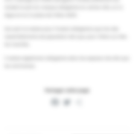
rendait le port du masque obligatoire en centre-ville, sur la
digue et sur la place de Villers 2000.
Son port ne restera pour l’instant obligatoire que lors des
rassemblements de population tels que, pour Villers-sur-Mer,
les marchés.
Il restera également obligatoire dans les espaces clos tels que
les commerces.
Partager cette page
Facebook
Twitter
Partager