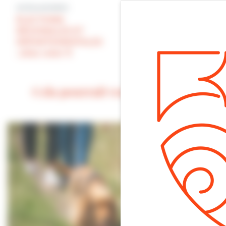
Article précédent
Article suivant
ÉLECTIONS
RÉGIONALES ET
ARRÊTÉ
DÉPARTEMENTALES
PRÉFECTORAL
: allez voter !!!
Cela pourrait vous intéresser