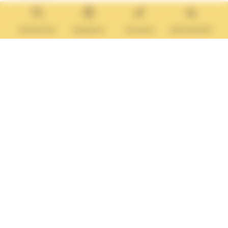
14640 Villers-sur-Mer
MAIRIE ANNEXE
Tél. :
02 31 14 65 13
Rechercher
Questions
Tourisme
Administratif
Lundi :
13h30 – 17h
Mardi :
9h30 – 12h et 13h30 – 17h
Mercredi :
9h30 – 12h
Jeudi et vendredi :
9h30-12h et 13h30-17H
Nous contacter
Vos questions
Démarches
administratives
Rechercher sur le site