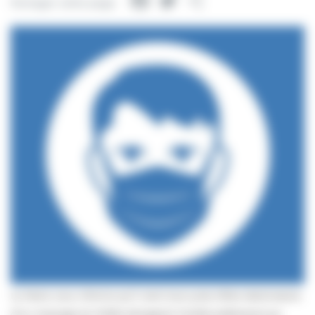
Facebook
Twitter
Partager
Partager cette page
Le Maire vous informe qu’il vient tout juste d’être destinataire
d’un message du Préfet abrogeant l’arrêté préfectoral qui