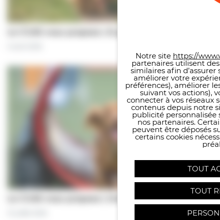
Panneau de gestion des co
Le CCAS vous propose | À pas de chiens…
5 août 2026
Notre site
https://www.v
partenaires utilisent de
similaires afin d’assure
améliorer votre expérie
préférences), améliorer le
suivant vos actions), 
connecter à vos réseaux s
contenus depuis notre sit
publicité personnalisée 
nos partenaires. Certai
peuvent être déposés sur
certains cookies néces
préal
TOUT A
TOUT R
Le CCAS vous propose | Une séance de…
PERSON
31 juillet 2026