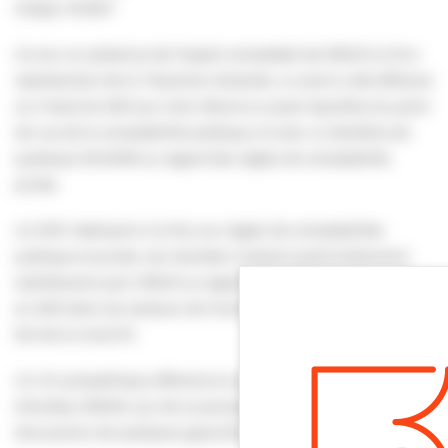
Gladys VIGNET
Ce soir, en présence de l’expert-comptable de SPACE et d’un
représentant de la Trésorerie Générale, un point a été effectué
sur l’exercice 2021 qui s’est clôturé au quasi équilibre du point
de vue de la comptabilité publique, et avec un bénéfice de
quelques 30.000€ au regard des règles de comptabilité
privée.
Un EPIC obéissant à la fois aux règles de comptabilités
publique et privée, ces résultats s’avèrent particulièrement
satisfaisants pour SPACE eu égard aux difficultés rencontrées
en 2021 dans les secteurs de l’animation et de la culture du
fait de la Covid-19.
Un CA sympathique effectué en présence de la 3e fille
d’Audrey GRASSI, qui de sa poussette, aura ponctué les
discussions de quelques gazouillis approbateurs.