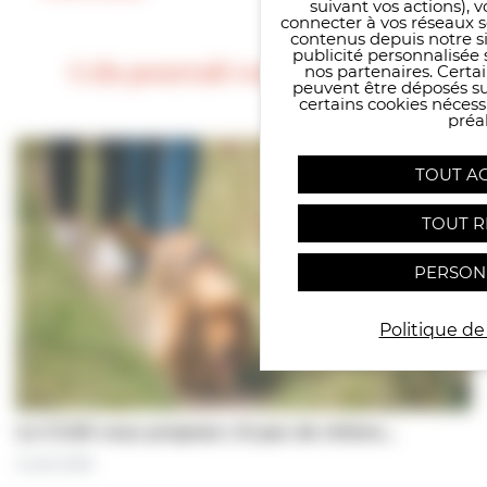
suivant vos actions), 
connecter à vos réseaux s
contenus depuis notre sit
publicité personnalisée 
Cela pourrait vous intéresser
nos partenaires. Certai
peuvent être déposés sur
certains cookies néces
préal
TOUT A
TOUT R
PERSON
Politique de
Le CCAS vous propose | À pas de chiens…
5 août 2026