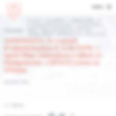
MENU
Accueil
Actualités
ANIMATIONS : le
Conseil d’Administration (CA) de l’EPIC «
Sport Plage Animations Culture et
Actualités
Équipements » (SPACE) a tenu sa réunion
ANIMATIONS : le Conseil
d’Administration (CA) de l’EPIC «
Sport Plage Animations Culture et
Équipements » (SPACE) a tenu sa
réunion
28 juillet 2022
Retour