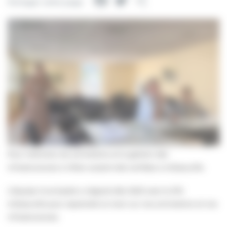
Facebook
Twitter
Partager
Partager cette page
Pour mémoire, les animations et la gestion des
infrastructures à Villers avaient été confiées à InDeauville.
L’équipe municipale a négocié dès 2020 avec la SPL
InDeauville pour reprendre la main sur nos animations et nos
infrastructures.