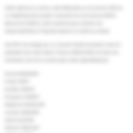
Cette reprise en mains a été effectuée au 1er janvier 2021 et
un établissement public industriel et commercial (EPIC)
dénommé SPACE a été constitué pour abriter ces
responsabilités et l’équipe devant la mettre en place.
Cet EPIC est dirigé par un Conseil d’administration dont le
président est notre Maire Thierry GRANTURCO et dont les
membres sont les suivants (par ordre alphabétique) :
Arnaud BESNIER
Cindy GIROT
Audrey GRASSI
François HORENT
Delphine MANOURY
Laurent MENARD
Gaël PILASTRE
Jérôme TREGOAT