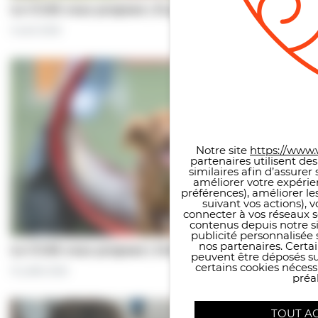
Le CCAS vous propose | À pas de chiens…
5 août 2026
Panneau de gestion des co
Notre site
https://www.v
partenaires utilisent de
similaires afin d’assure
améliorer votre expérie
préférences), améliorer le
suivant vos actions), 
connecter à vos réseaux s
contenus depuis notre sit
publicité personnalisée 
nos partenaires. Certai
Le CCAS vous propose | Une séance de…
peuvent être déposés sur
certains cookies néces
31 juillet 2026
préal
TOUT A