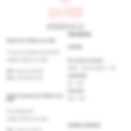
Horaires
Mairie de Villers-sur-Mer
MAIRIE
7 rue du Général de Gaulle
14640 Villers-sur-Mer
Du lundi au jeudi :
9h30 – 12h et 13h30 – 17h
Tél. :
02 31 14 65 00
Vendredi :
Fax :
02 31 87 12 25
9h – 16h
Samedi :
Mairie Annexe de Villers-sur-
10h – 12h
Mer
8 rue Boulard
14640 Villers-sur-Mer
MAIRIE ANNEXE
Tél. :
02 31 14 65 13