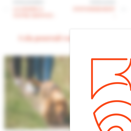
Article précédent
Article suivant
LA MAIRIE A
STATIONNEMENT
VOTRE SERVICE :
:
Cela pourrait vous intéresser