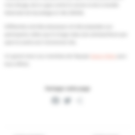
Croix Rouge, de la Ligue contre le cancer et de la Société
Nationale de Sauvetage en Mer (SNSM).
Différentes activités physiques ont été proposées aux
participants, telles que le longe-cotes (voir photos).Parce que
sport et santé sont intimement liés.
Un grand merci aux membres de l’équipe
Space Villers
pour
leurs efforts.
Partager cette page
Facebook
Twitter
Partager