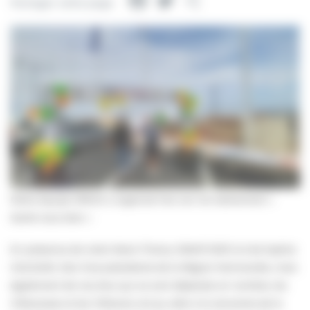
Facebook
Twitter
Partager
Partager cette page
Notre équipe SPACE a organisé hier son 1er événement «
Santé vous bien »
En présence de notre Maire Thierry GRANTURCO et de Sophie
GAUGAIN, 1ère Vice-présidente de la Région Normandie, mais
également de nos élus qui se sont déplacés en nombre, les
Villersoises et les Villersois ont pu aller à la rencontre de la