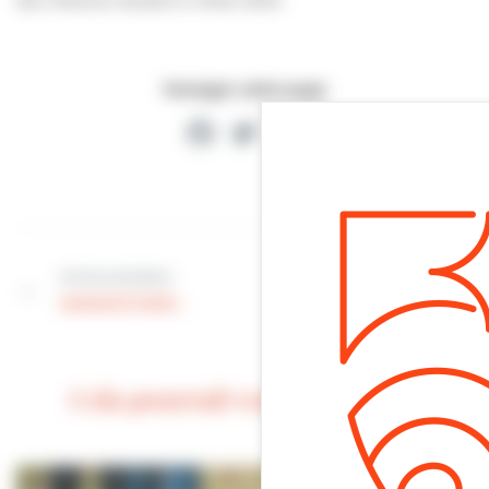
des Villersois résidant à Villers 2000.
Partager cette page
Facebook
Twitter
Partager
Article suivant
Article précédent
LA MAIRIE À
ANIMATIONS :
VOTRE SERVICE :
Cela pourrait vous intéresser