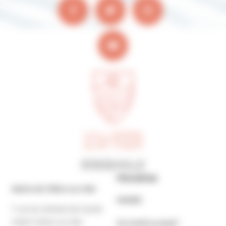
Horaires
Mairie de Villers-sur-Mer
MAIRIE
7 rue du Général de Gaulle
14640 Villers-sur-Mer
Du lundi au jeudi :