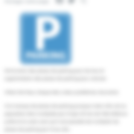
Facebook
Twitter
Partager
Partager cette page
Diminution des places de parking pour les bus et
augmentation des places de parking pour voitures
Villers fait face, chaque été, à deux problèmes récurrents
1) le manque de places de parking puisque notre ville voit sa
population être multipliée par 10 (par 20 lors de l’été 2020) en
juillet et en août, sans qu’il soit possible de multiplier les
places de parking par 10 (ou 20) ;