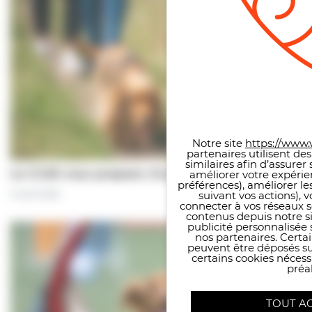
Panneau de gestion des co
Notre site
https://www.v
partenaires utilisent de
similaires afin d’assure
Le CCAS vous propose | À pas de chiens…
améliorer votre expérie
préférences), améliorer le
suivant vos actions), 
5 août 2026
connecter à vos réseaux s
contenus depuis notre sit
publicité personnalisée 
nos partenaires. Certai
peuvent être déposés sur
certains cookies néces
préal
TOUT A