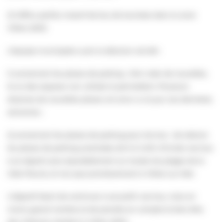
2) l’afflux parfois massif de bus de touristes dans la zone
Villers 2000.
L’équipe municipale a pris la décision cet été :
1) concernant les places de parking : d’en créer de nouvelles,
là où des espaces non utilisés le permettent. Plusieurs
dizaines de nouvelles places ont ainsi vu le jour ces dernières
semaines ;
2) concernant les places de parking pour les bus : de réduire
les places de parking autorisées de 9 à 5 afin d’inciter ces bus
à se répartir plus équitablement sur toutes les plages de la
Côte Fleurie, et non pas prioritairement à Villers-sur-Mer.
L’objectif étant de continuer à accueillir ces bus, mais en
moins grand nombre et de prendre en compte le bien-être