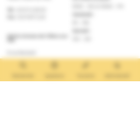
9h30 – 12h et 13h30 – 17h
Tél. :
02 31 14 65 00
Vendredi :
Fax :
02 31 87 12 25
9h – 16h
Samedi :
Mairie Annexe de Villers-sur-
10h – 12h
Mer
8 rue Boulard
14640 Villers-sur-Mer
MAIRIE ANNEXE
Tél. :
02 31 14 65 13
Rechercher
Questions
Tourisme
Administratif
Lundi :
13h30 – 17h
Mardi :
9h30 – 12h et 13h30 – 17h
Mercredi :
9h30 – 12h
Jeudi et vendredi :
9h30-12h et 13h30-17H