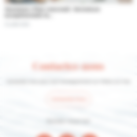
Jeunesse | Plan mercredi : fermeture
exceptionnelle le…
31 juillet 2026
Contactez-nous
Contactez-nous pour tout renseignement sur Villers-sur-mer
Contactez-nous
Suivez-nous sur