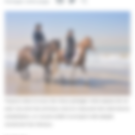
Facebook
Twitter
Partager
Partager cette page
Toujours dans le souci de mieux partager notre espace de vie
avec nos amis les animaux, tout en s’assurant de notre bonne
cohabitation, un nouvel arrêté municipal à été adopté
concernant les chevaux.