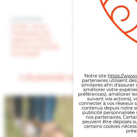
Article précédent
Article suivant
ECOLE : fin de
LA MAIRIE A VOTRE
l’installation de
SERVICE : notre
capteurs CO2 au
service voirie en
sein de notre école
action
municipale
Panneau de gestion des co
Cela pourrait vous intéresser
Notre site
https://www.v
partenaires utilisent de
similaires afin d’assure
améliorer votre expérie
préférences), améliorer le
suivant vos actions), 
connecter à vos réseaux s
contenus depuis notre sit
publicité personnalisée 
nos partenaires. Certai
peuvent être déposés sur
certains cookies néces
préal