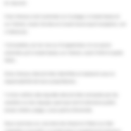
En résumé :
1) les chevaux sont autorisés sur la plage, à marée basse et
sur l’estran, toute l’année et à toute heure (sauf exception, voir
ci-dessous) ;
‼️ 2) toutefois, du 1er mai au 15 septembre, ils ne seront
autorisés qu’à marée basse, sur l’estran, avant 10:00 et après
19:00 ;
3) les chevaux devront être identifiés et resteront sous la
responsabilité de leurs propriétaires ;
‼️ 4) les crottins des équidés devront être ramassés par les
cavaliers ou leur équipe, quel que soit le domaine public
(route, trottoir, plage…) sous peine d’amende.
Nous sommes sur une terre de cheval et Villers-sur-Mer
s’apprête à accueillir un projet équin exceptionnel (chevaux