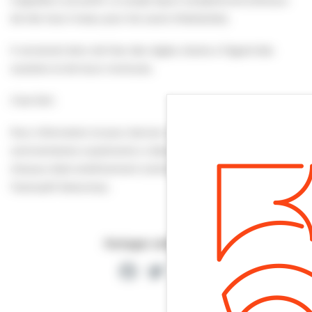
de très haut niveau pour les sauts d’obstacles).
Il convenait donc de fixer des règles claires à l’égard des
cavaliers et de leurs montures.
C’est fait! .
Pour information et pour donner suite à certains
commentaires surprenants ci-dessous, l’accès à la plage des
chevaux était extrêmement contraint avant cet arrêté qui
l’assouplit beaucoup .
Partager cette page
Facebook
Twitter
Partager