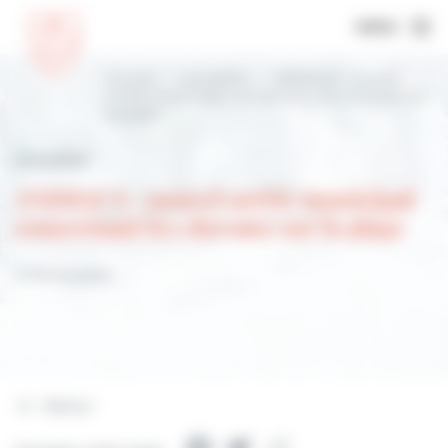
MENU
Accueil
Actualités
ANIMAUX : nouvel
arrêté municipal concernant les chevaux sur
la plage
Actualités
ANIMAUX : nouvel arrêté municipal
concernant les chevaux sur la plage
12 février 2022
Retour