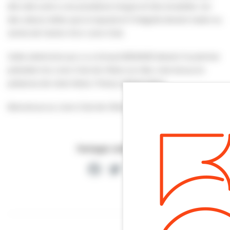
été créé suite à une procédure longue et très encadrée. Car
des valeurs telles que la loyauté et l’intégrité doivent rester au
centre de l’action d’un Lions Club.
Cette cérémonie qui a vu Arnaud BESNIER devenir le premier
président du Lions Club de Villers-sur-Mer, s’est tenue en
présence de notre Maire, Thierry GRANTURCO.
Bienvenue au Lions Club de Villers-sur-Mer!
Partager cette page
Facebook
Twitter
Partager