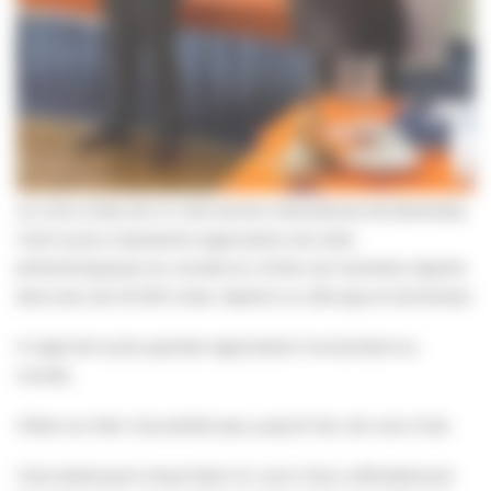
Le Lions Clubs est un club service international de bénévoles.
C’est la plus importante organisation de clubs
philanthropiques du monde (1,4 million de membres répartis
dans plus de 46 000 clubs, répartis sur 220 pays et territoires).
Il s’agit de la plus grande organisation humanitaire au
monde.
Villers-sur-Mer n’accueillait pas, jusqu’à hier, de Lions Club.
C’est dorénavant chose faite! Un Lions Club a officiellement