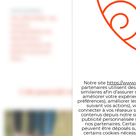
Article suivant
SÉCURITÉ : nos deux
Article précédent
très sympathiques
VILLERS 2000 : les
ASVP Elsa LOUIS dit
travaux
PICARD et Maxime
d’installation du
LINE ont été
distributeur
assermentés cette
automatique de
semaine devant le
billets avancent
Tribunal de Lisieux
bien…
et ont vu leurs
Panneau de gestion des co
fonctions élargies
Notre site
https://www.v
partenaires utilisent de
Cela pourrait vous intéresser
similaires afin d’assure
améliorer votre expérie
préférences), améliorer le
suivant vos actions), 
connecter à vos réseaux s
contenus depuis notre sit
publicité personnalisée 
nos partenaires. Certai
peuvent être déposés sur
certains cookies néces