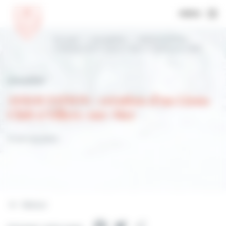
MENU
Accueil
Actualités
ASSOCIATION :
création d’un Lions Club à Villers-sur-Mer
Actualités
ASSOCIATION : création d’un Lions
Club à Villers-sur-Mer
12 janvier 2022
Retour