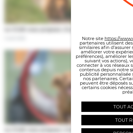
Panneau de gestion des co
Le CCAS vous propose | À pas de chiens…
Notre site
https://www.v
5 août 2026
partenaires utilisent de
similaires afin d’assure
améliorer votre expérie
préférences), améliorer le
suivant vos actions), 
connecter à vos réseaux s
contenus depuis notre sit
publicité personnalisée 
nos partenaires. Certai
peuvent être déposés sur
certains cookies néces
préal
TOUT A
TOUT R
Le CCAS vous propose | Une séance de…