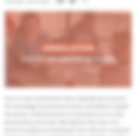
Facebook
Twitter
Partager
Partager cette page
Dans un souci de prévention face à l’épisode de canicule et
afin de protéger les personnes les plus vulnérables, le goûter
des seniors, initialement prévu le mercredi 24 juin en salle
panoramique, est annulé. Cette décision fait suite à une
panne du système de climatisation de la salle, qui ne permet