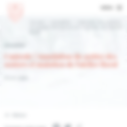
MENU
Accueil
Actualités
Canicule | Annulation
du goûter des seniors et maintien de l’atelier
floral
Actualités
Canicule | Annulation du goûter des
seniors et maintien de l'atelier floral
23 juin 2026
Retour