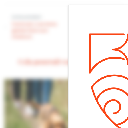
Article suivant
Article précédent
Canicule | Les bons
Canicule | Les bons
réflexes pour se
gestes face aux
baigner en toute
chaleurs
sécurité
Cela pourrait vous intéresser