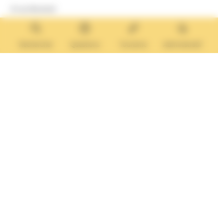
8 rue Boulard
14640 Villers-sur-Mer
MAIRIE ANNEXE
Tél. :
02 31 14 65 13
Rechercher
Questions
Tourisme
Administratif
Lundi :
13h30 – 17h
Mardi :
9h30 – 12h et 13h30 – 17h
Mercredi :
9h30 – 12h
Jeudi et vendredi :
9h30-12h et 13h30-17H
Nous contacter
Vos questions
Démarches
administratives