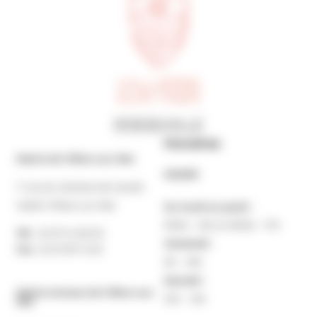
Horaires
Mairie de Villers-sur-Mer
MAIRIE
7 rue du Général de Gaulle
14640 Villers-sur-Mer
Du lundi au jeudi :
9h30 – 12h et 13h30 – 17h
Tél. :
02 31 14 65 00
Vendredi :
Fax :
02 31 87 12 25
9h – 16h
Samedi :
Mairie Annexe de Villers-sur-
10h – 12h
Mer