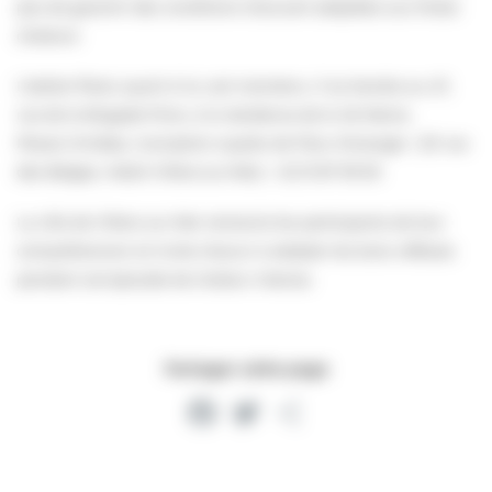
pas de garantir des conditions d’accueil adaptées aux fortes
chaleurs
L’atelier floral, quant à lui, est maintenu. Il se tiendra au 47,
rue de la Brigade Piron, à la résidence de la Vé Maine.
Places limitées, inscription auprès de Fleur d’oranger : (10 rue
des Belges, 14640 Villers‑sur‑Mer) – 02 31 87 99 90
La ville de Villers-sur-Mer remercie les participants de leur
compréhension et invite chacun à adopter les bons réflexes
pendant cet épisode de chaleur intense.
Partager cette page
Facebook
Twitter
Partager