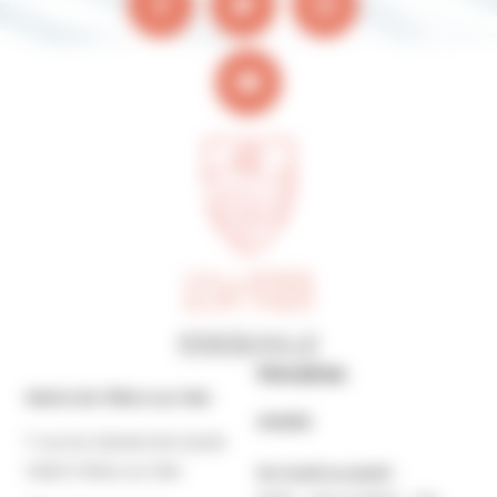
Horaires
Mairie de Villers-sur-Mer
MAIRIE
7 rue du Général de Gaulle
14640 Villers-sur-Mer
Du lundi au jeudi :