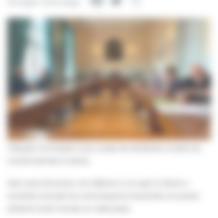
Facebook
Twitter
Partager
Partager cette page
L’équipe municipale a pour projet de réhabiliter la place du
marché derrière la Mairie.
Mais avant de lancer une réflexion à ce sujet, la Mairie a
souhaité consulter les commerçants (maraichers et autres)
présents toute l’année sur cette place.