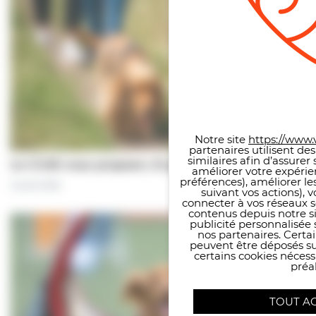
Panneau de gestion des co
Notre site
https://www.v
partenaires utilisent de
similaires afin d’assure
Le CCAS vous propose | À pas de chiens…
améliorer votre expérie
préférences), améliorer le
5 août 2026
suivant vos actions), 
connecter à vos réseaux s
contenus depuis notre sit
publicité personnalisée 
nos partenaires. Certai
peuvent être déposés sur
certains cookies néces
préal
TOUT A