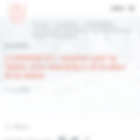
MENU
Accueil
Actualités
COMMERCES :
réunion entre la Mairie et les maraîchers de
la place de la Mairie
Actualités
COMMERCES : réunion entre la
Mairie et les maraîchers de la place
de la Mairie
17 mai 2022
Retour