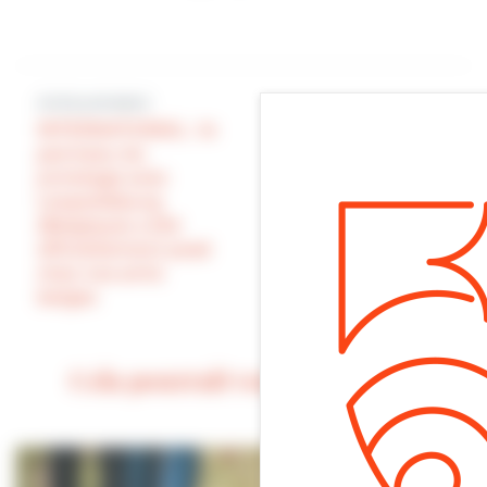
Article précédent
Article suivant
INTERNATIONAL : le
panneau du
VILLERS 2000 : la
jumelage avec
deuxième tranche
Leopoldsburg
des travaux de
(Belgique) a été
l’Avenue des
officiellement posé
Gabions est
chez nos amis
terminée
belges
Cela pourrait vous intéresser