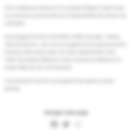
C’est à Stephane Perrault en sa qualité d’adjoint notamment
au commerce, qu’est revenue la responsabilité de recevoir les
intéressés.
Accompagné de Déniz DOGARD, cheffe de projet « Petites
villes de demain » (du nom du programme du gouvernement
finançant des travaux dans les villes sélectionnées, dont
Villers fait partie), Stéphane a donc écouté les doléances et
autres idées de nos commerçants.
Une deuxième réunion est programmée après la saison
estivale.
Partager cette page
Facebook
Twitter
Partager