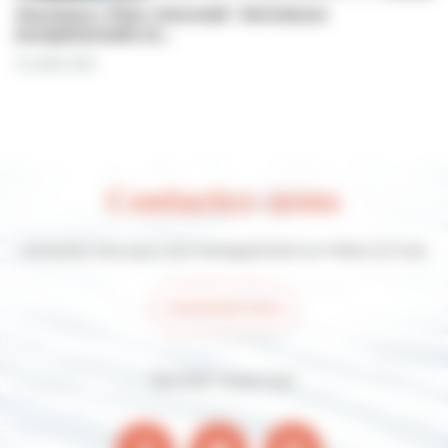
Jeunesse | Plan mercredi : fermeture
exceptionnelle le…
31 juillet 2026
Contactez-nous
Contactez-nous pour tout renseignement sur Villers-sur-mer
Contactez-nous
Suivez-nous sur