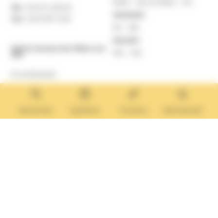
9h30 – 12h et 13h30 – 17h
Tél. :
02 31 14 65 00
Vendredi :
Fax :
02 31 87 12 25
9h – 16h
Samedi :
Mairie Annexe de Villers-sur-
10h – 12h
Mer
8 rue Boulard
14640 Villers-sur-Mer
MAIRIE ANNEXE
Tél. :
02 31 14 65 13
Rechercher
Questions
Tourisme
Administratif
Lundi :
13h30 – 17h
Mardi :
9h30 – 12h et 13h30 – 17h
Mercredi :
9h30 – 12h
Jeudi et vendredi :
9h30-12h et 13h30-17H