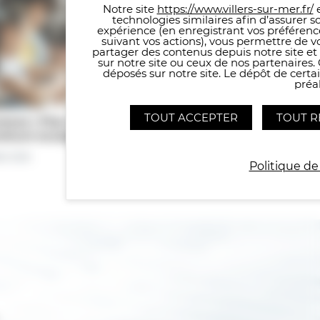
Notre site
https://www.villers-sur-mer.fr/
e
technologies similaires afin d’assurer 
expérience (en enregistrant vos préférence
suivant vos actions), vous permettre de v
partager des contenus depuis notre site et e
sur notre site ou ceux de nos partenaires.
déposés sur notre site. Le dépôt de cert
préal
TOUT ACCEPTER
TOUT R
esse | Plan mercredi :
eture exceptionnelle le…
let 2026
Politique de