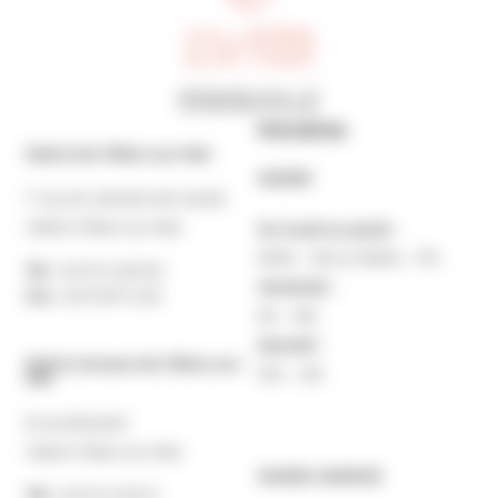
Horaires
Mairie de Villers-sur-Mer
MAIRIE
7 rue du Général de Gaulle
14640 Villers-sur-Mer
Du lundi au jeudi :
9h30 – 12h et 13h30 – 17h
Tél. :
02 31 14 65 00
Vendredi :
Fax :
02 31 87 12 25
9h – 16h
Samedi :
Mairie Annexe de Villers-sur-
10h – 12h
Mer
8 rue Boulard
14640 Villers-sur-Mer
MAIRIE ANNEXE
Tél. :
02 31 14 65 13