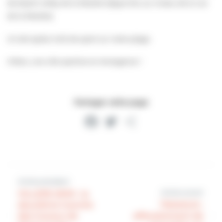
de beach-volley de la Rosière (digue Est, au niveau de la rue
de la Rosière).
Un bel après-midi de sport sur notre plage.
Villers, une ville sportive en émergence !
Partager cette page
Facebook
Twitter
Partager
Article précédent
Article suivant
VILLERS 2000 : la
deuxième tranche
TRAVAUX :
des travaux de
effondrement de