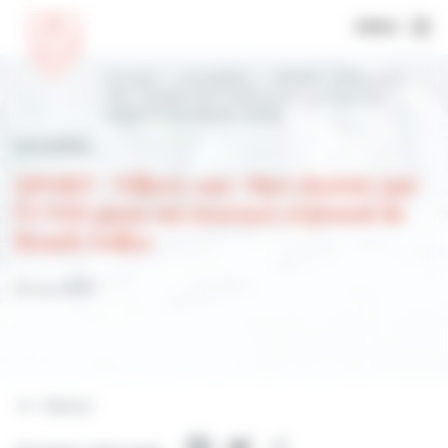
MENU
Accueil
Actualités
SPORT : Villers-sur-
Mer choisie par l’UNSS pour un tournoi
régional de Beach Volley
Actualités
SPORT : Villers-sur-Mer choisie par
l’UNSS pour un tournoi régional de
Beach Volley
18 mai 2022
Retour