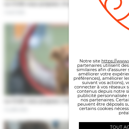
Le CCAS vous propose | À pas de chiens…
5 août 2026
Panneau de gestion des co
Notre site
https://www.v
partenaires utilisent de
similaires afin d’assure
améliorer votre expérie
préférences), améliorer le
suivant vos actions), 
connecter à vos réseaux s
contenus depuis notre sit
publicité personnalisée 
nos partenaires. Certai
Le CCAS vous propose | Une séance de…
peuvent être déposés sur
certains cookies néces
31 juillet 2026
préal
TOUT A