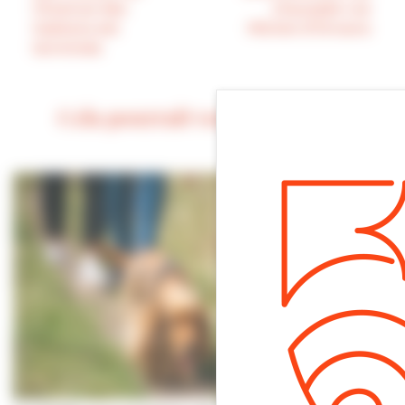
l’Avenue des
chaussée rue
Gabions est
Michel d’Ornano
terminée
Cela pourrait vous intéresser