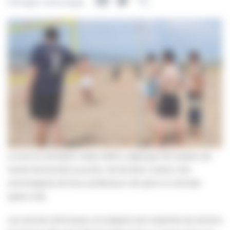
Facebook
Twitter
Partager
Partager cette page
Le tournoi de beach volley UNSS a regroupé 100 lycéens de
Haute Normandie (Louviers, Val de Reuil, Gaillon, etc)
accompagnés de leurs professeurs de sport ce mercredi
après-midi.
Les services techniques ont préparé avec expertise les terrains