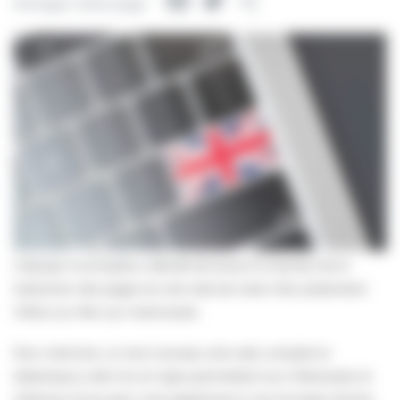
Facebook
Twitter
Partager
Partager cette page
L’équipe municipale a décidé de lancer le chantier de la
traduction des pages du site web de notre ville, présentant
Villers-sur-Mer aux internautes.
Pour mémoire, un tout nouveau site web, complet et
didactique a été mis en ligne permettant aux Villersoises et
Villersois d’une part, mais également à nos touristes d’autre