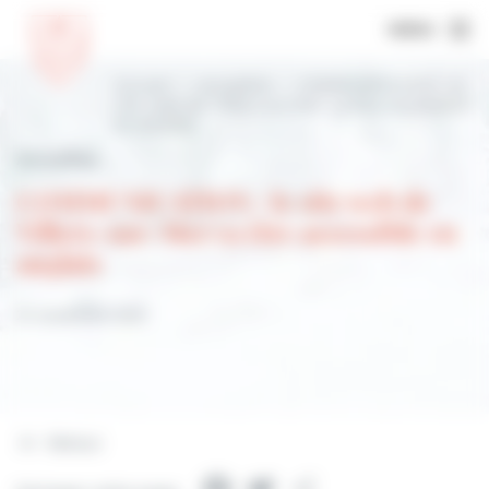
MENU
Accueil
Actualités
COMMUNICATION : le
site web de Villers-sur-Mer va être accessible
en anglais
Actualités
COMMUNICATION : le site web de
Villers-sur-Mer va être accessible en
anglais
21 novembre 2021
Retour