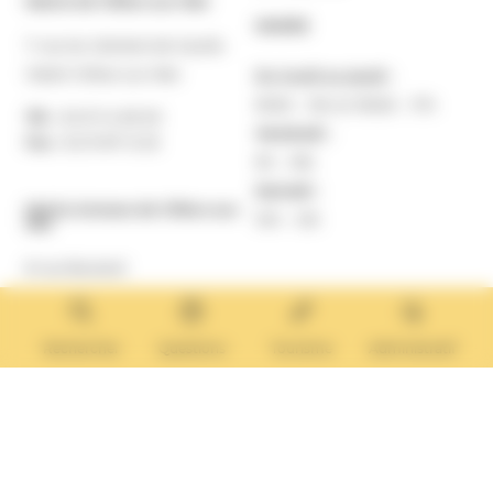
Mairie de Villers-sur-Mer
MAIRIE
7 rue du Général de Gaulle
14640 Villers-sur-Mer
Du lundi au jeudi :
9h30 – 12h et 13h30 – 17h
Tél. :
02 31 14 65 00
Vendredi :
Fax :
02 31 87 12 25
9h – 16h
Samedi :
Mairie Annexe de Villers-sur-
10h – 12h
Mer
8 rue Boulard
14640 Villers-sur-Mer
MAIRIE ANNEXE
Tél. :
02 31 14 65 13
Rechercher
Questions
Tourisme
Administratif
Lundi :
13h30 – 17h
Mardi :
9h30 – 12h et 13h30 – 17h
Mercredi :