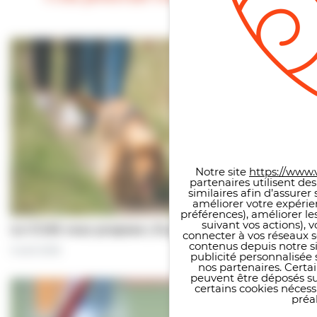
Panneau de gestion des co
Notre site
https://www.v
partenaires utilisent de
similaires afin d’assure
améliorer votre expérie
préférences), améliorer le
suivant vos actions), 
Le CCAS vous propose | À pas de chiens…
connecter à vos réseaux s
contenus depuis notre sit
5 août 2026
publicité personnalisée 
nos partenaires. Certai
peuvent être déposés sur
certains cookies néces
préal