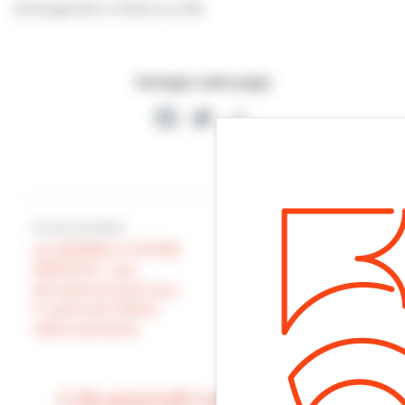
Ça bouge bien à Villers-sur-Mer.
Partager cette page
Facebook
Twitter
Partager
Article précédent
Article suivant
LA MAIRIE A VOTRE
TRAVAUX : travaux
SERVICE : nos
d’assainissement à
services encore aux
Villers-sur-Mer.
4 coins de Villers
Attention lisez
cette semaine
attentivement
Cela pourrait vous intéresser