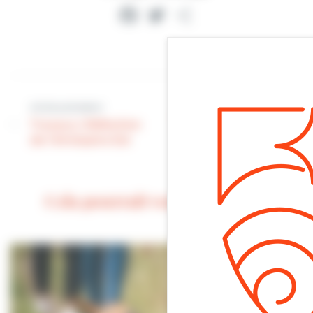
Facebook
Twitter
Partager
Article suivant
Article précédent
Conseil municipal |
Travaux | Réfection
Ordre du jour de la
de l’émissaire Est
séance du 5 juin
Cela pourrait vous intéresser