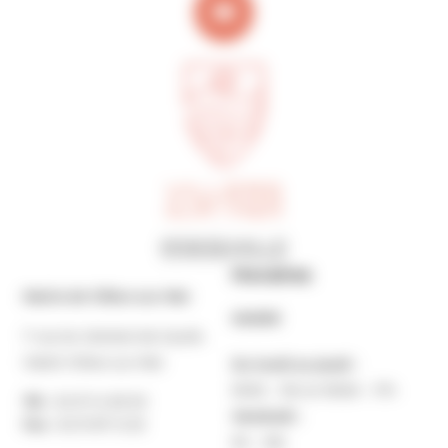
Horaires
Mairie de Villers-sur-Mer
MAIRIE
7 rue du Général de Gaulle
14640 Villers-sur-Mer
Du lundi au jeudi :
9h30 – 12h et 13h30 – 17h
Tél. :
02 31 14 65 00
Vendredi :
Fax :
02 31 87 12 25
9h – 16h