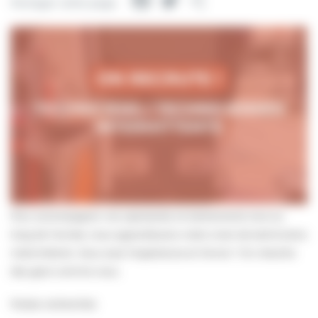
Facebook
Twitter
Partager
Partager cette page
Pour accompagner nos spectacles et événements tout au
long de l’année, nous agrandissons notre vivier de techniciens
intermittents. Vous avez l’expérience et l’envie ? On cherche
des gens comme vous.
Postes recherchés