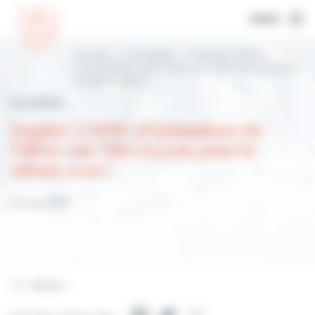
MENU
Accueil
Actualités
Emploi | L’EPIC
d’Animations de Villers-sur-Mer recrute pour
la saison 2026 !
Actualités
Emploi | L'EPIC d'Animations de
Villers-sur-Mer recrute pour la
saison 2026 !
29 mai 2026
Retour