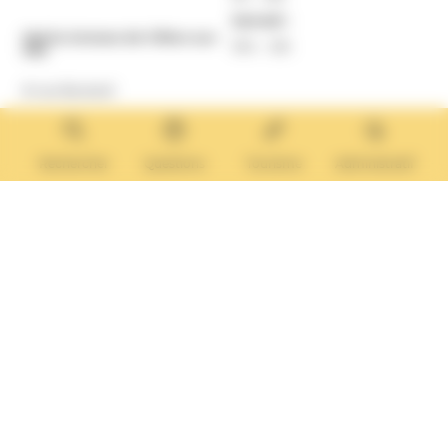
Samedi :
Mairie Annexe de Villers-sur-
10h – 12h
Mer
8 rue Boulard
14640 Villers-sur-Mer
MAIRIE ANNEXE
Tél. :
02 31 14 65 13
Rechercher
Questions
Tourisme
Administratif
Lundi :
13h30 – 17h
Mardi :
9h30 – 12h et 13h30 – 17h
Mercredi :
9h30 – 12h
Jeudi et vendredi :
9h30-12h et 13h30-17H
Nous contacter