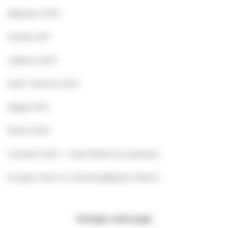
Régisseur (H/F)
Sondier (H/F
Lighteux (H/F)
Scaff / Machino (H/F)
Rigger (H/F)
Électro (H/F)
Contrats GUSO — intermittents du spectacle
Envoyez votre CV à direction@space-villers.fr
Partager cette page