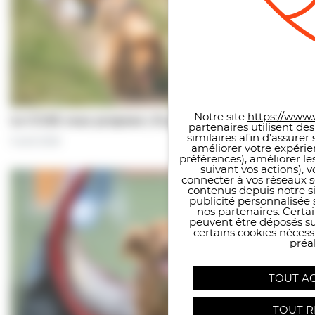
Panneau de gestion des co
Notre site
https://www.v
Le CCAS vous propose | À pas de chiens…
partenaires utilisent de
similaires afin d’assure
5 août 2026
améliorer votre expérie
préférences), améliorer le
suivant vos actions), 
connecter à vos réseaux s
contenus depuis notre sit
publicité personnalisée 
nos partenaires. Certai
peuvent être déposés sur
certains cookies néces
préal
TOUT A
TOUT R