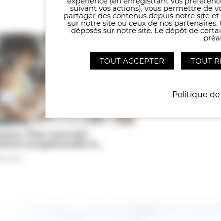
expérience (en enregistrant vos préférence
suivant vos actions), vous permettre de v
partager des contenus depuis notre site et e
sur notre site ou ceux de nos partenaires.
déposés sur notre site. Le dépôt de cert
préal
TOUT ACCEPTER
TOUT R
Politique de
esse | Plan mercredi :
eture exceptionnelle le…
let 2026