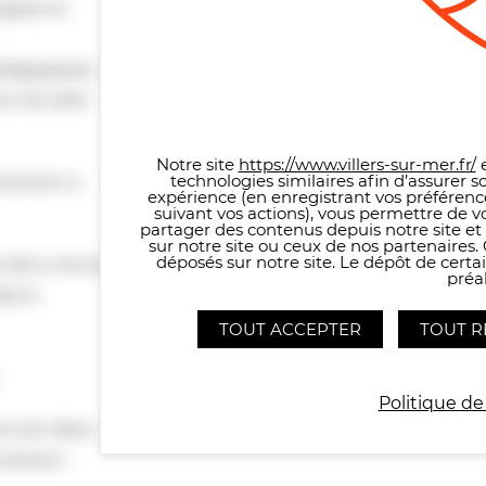
okies
igeant le
 pédagogiques
our de cette
Notre site
https://www.villers-sur-mer.fr/
e
technologies similaires afin d’assurer 
nnement, à
expérience (en enregistrant vos préférence
suivant vos actions), vous permettre de v
partager des contenus depuis notre site et e
sur notre site ou ceux de nos partenaires.
déposés sur notre site. Le dépôt de cert
 elle a mis en
préal
âce à
TOUT ACCEPTER
TOUT R
Politique de
nt de Villers
onnement.