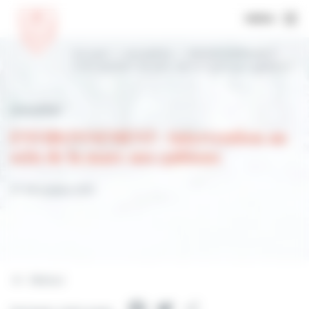
MENU
Accueil
Actualités
ENVIRONNEMENT :
intervention au sein de la mare aux gabions
Actualités
ENVIRONNEMENT : intervention au
sein de la mare aux gabions
27 décembre 2021
Retour