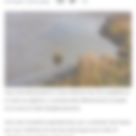
Facebook
Twitter
Partager
Partager cette page
Vous avez été plusieurs à nous informer hier d’un problème à
la mare aux gabions. La pompe était effectivement envasée
et la mare se vidait dangereusement.
Vous avez contacté la gendarmerie, qui a contacté notre Maire
qui a pu mobiliser les services techniques de la Ville. Et