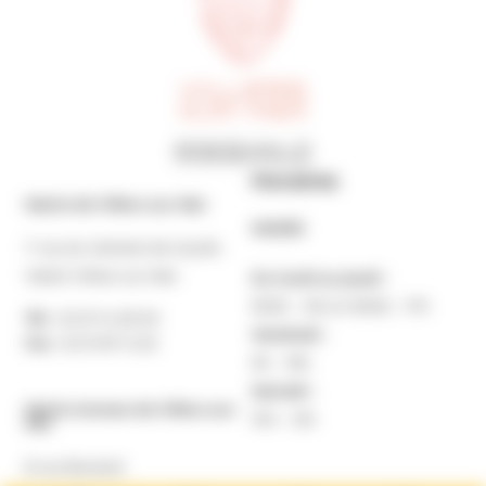
Horaires
Mairie de Villers-sur-Mer
MAIRIE
7 rue du Général de Gaulle
14640 Villers-sur-Mer
Du lundi au jeudi :
9h30 – 12h et 13h30 – 17h
Tél. :
02 31 14 65 00
Vendredi :
Fax :
02 31 87 12 25
9h – 16h
Samedi :
Mairie Annexe de Villers-sur-
10h – 12h
Mer
8 rue Boulard