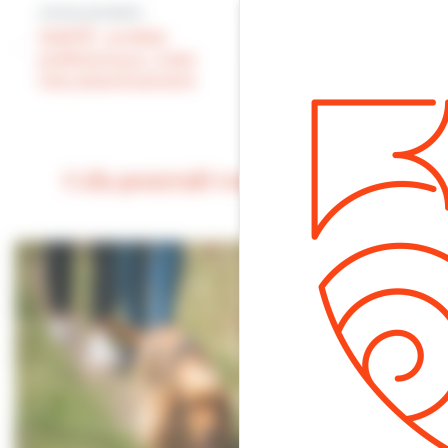
Article précédent
SANTÉ : le port du
SANTÉ : arrêtés
masque obligatoire
préfectoraux. Lisez
dans Villers étendu
très attentivement
jusqu’au 31 janvier
2022.
Cela pourrait vous intéresser