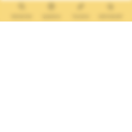
14640 Villers-sur-Mer
MAIRIE ANNEXE
Tél. :
02 31 14 65 13
Rechercher
Questions
Tourisme
Administratif
Lundi :
13h30 – 17h
Mardi :
9h30 – 12h et 13h30 – 17h
Mercredi :
9h30 – 12h
Jeudi et vendredi :
9h30-12h et 13h30-17H
Nous contacter
Vos questions
Démarches
administratives
Rechercher sur le site