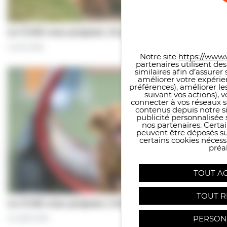
Panneau de gestion des co
Le CCAS vous propose | À pas de chiens…
5 août 2026
Notre site
https://www.v
partenaires utilisent de
similaires afin d’assure
améliorer votre expérie
préférences), améliorer le
suivant vos actions), 
connecter à vos réseaux s
contenus depuis notre sit
publicité personnalisée 
nos partenaires. Certai
peuvent être déposés sur
certains cookies néces
préal
TOUT A
TOUT R
Le CCAS vous propose | Une séance de…
PERSON
31 juillet 2026