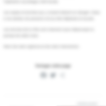
l’opération sauvetage a été lancée.
Les carpes et tanches qui y vivaient étaient en danger. Grâce
à vos alertes, les poissons ont pu être déplacés et sauvés.
Les services de la Ville vont intervenir pour désenvaser la
pompe de cette mare.
Merci de votre vigilance et de votre intervention.
Partager cette page
Facebook
Twitter
Partager
Article suivant