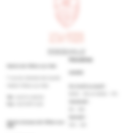
Horaires
Mairie de Villers-sur-Mer
MAIRIE
7 rue du Général de Gaulle
14640 Villers-sur-Mer
Du lundi au jeudi :
9h30 – 12h et 13h30 – 17h
Tél. :
02 31 14 65 00
Vendredi :
Fax :
02 31 87 12 25
9h – 16h
Samedi :
Mairie Annexe de Villers-sur-
10h – 12h
Mer