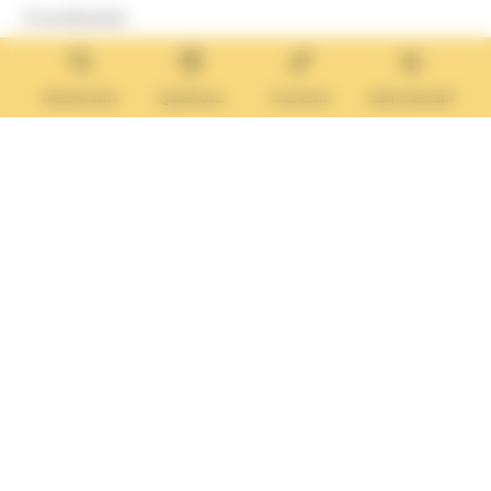
8 rue Boulard
14640 Villers-sur-Mer
MAIRIE ANNEXE
Tél. :
02 31 14 65 13
Rechercher
Questions
Tourisme
Administratif
Lundi :
13h30 – 17h
Mardi :
9h30 – 12h et 13h30 – 17h
Mercredi :
9h30 – 12h
Jeudi et vendredi :
9h30-12h et 13h30-17H
Nous contacter
Vos questions
Démarches
administratives