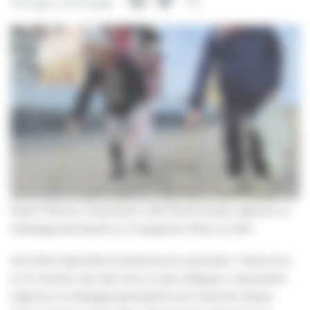
Facebook
Twitter
Partager
Partager cette page
Mardi 13 février, l’association Côte Fleurie propre organise un
nettoyage participatif sur la plage de Villers-sur-Mer.
Vous êtes disponible et partants pour participer ? Venez seul
ou en famille, avec des amis ou des collègues. L’association
organise ce nettoyage participatif le 2e mardi de chaque