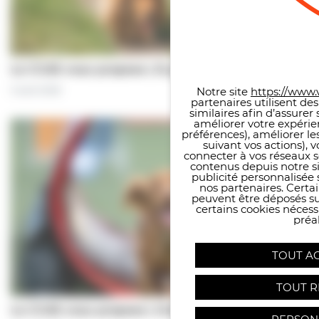
Panneau de gestion des co
Le CCAS vous propose | À pas de chiens…
5 août 2026
Notre site
https://www.v
partenaires utilisent de
similaires afin d’assure
améliorer votre expérie
préférences), améliorer le
suivant vos actions), 
connecter à vos réseaux s
contenus depuis notre sit
publicité personnalisée 
nos partenaires. Certai
peuvent être déposés sur
certains cookies néces
préal
TOUT A
TOUT R
Le CCAS vous propose | Une séance de…