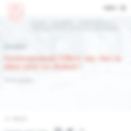
MENU
Accueil
Actualités
Environnement |
Villers-sur-Mer en pince pour ses déchets !
Actualités
Environnement | Villers-sur-Mer en
pince pour ses déchets !
10 février 2024
Retour