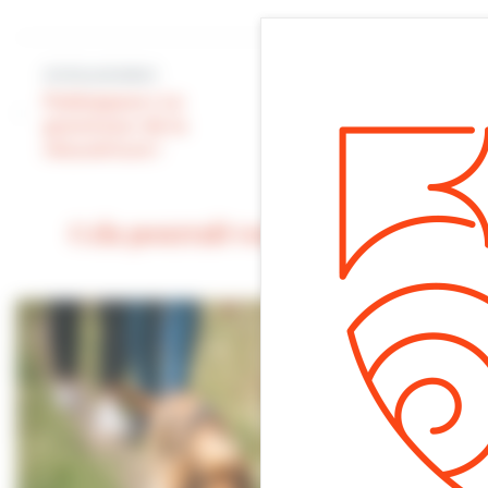
Article précédent
Article suivant
Paléospace | Le
[Tribune de
grand jour de la
l’opposition]
réouverture !
Cela pourrait vous intéresser