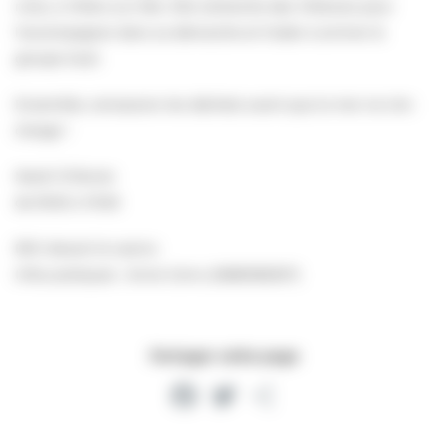
mois, à Villers-sur-Mer. Elle recherche des Villersois pour
l’accompagner dans sa démarche et l’aider à animer le
groupe local.
Ensemble, ramassons les déchets avant que la mer ne s’en
charge !
Mardi 13 février
de 9h30 à 11h30
RDV devant le casino
Infos pratiques : Anne Cornu (0680563207)
Partager cette page
Facebook
Twitter
Partager